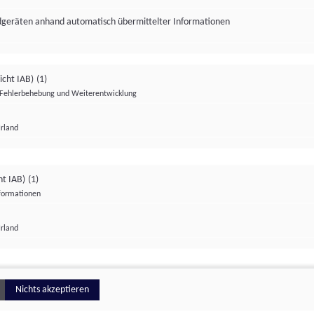
ndgeräten anhand automatisch übermittelter Informationen
icht IAB)
(1)
Fehlerbehebung und Weiterentwicklung
Irland
Impressum
Datenschutzerklärung
Datenschutzeinstellungen
ht IAB)
(1)
nformationen
Irland
ionell
Nichts akzeptieren