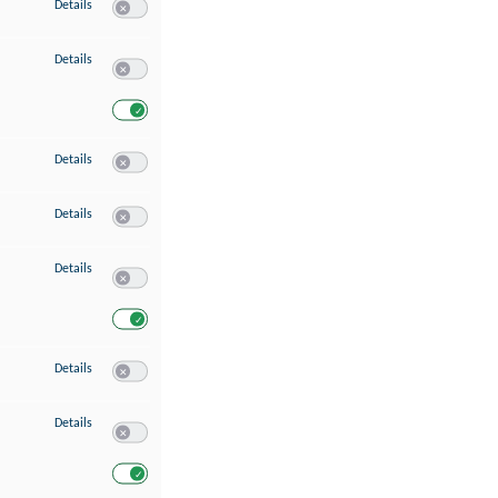
zu Speichern von oder Zugriff auf Informationen auf einem Endgerät
Details
Switch zum Einwilligen bzw. Ablehnen des Dienstes Speichern 
zu Verwendung reduzierter Daten zur Auswahl von Werbeanzeigen
Details
Switch zum Einwilligen bzw. Ablehnen des Dienstes Verwend
Switch zum Einwilligen bzw. Ablehnen des Dienstes Verwendu
zu Erstellung von Profilen für personalisierte Werbung
Details
Switch zum Einwilligen bzw. Ablehnen des Dienstes Erstellung 
zu Verwendung von Profilen zur Auswahl personalisierter Werbung
Details
Switch zum Einwilligen bzw. Ablehnen des Dienstes Verwendun
zu Messung der Werbeleistung
Details
Switch zum Einwilligen bzw. Ablehnen des Dienstes Messung 
Switch zum Einwilligen bzw. Ablehnen des Dienstes Messung d
zu Messung der Performance von Inhalten
Details
Switch zum Einwilligen bzw. Ablehnen des Dienstes Messung 
zu Analyse von Zielgruppen durch Statistiken oder Kombinationen von Dat
Details
Switch zum Einwilligen bzw. Ablehnen des Dienstes Analyse v
Switch zum Einwilligen bzw. Ablehnen des Dienstes Analyse v