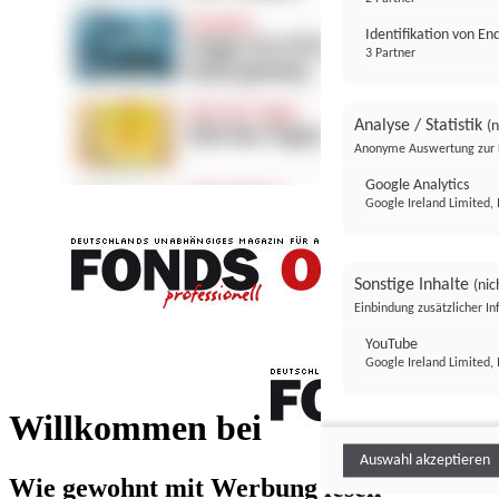
Identifikation von E
3 Partner
Analyse / Statistik
(n
Anonyme Auswertung zur 
Google Analytics
Google Ireland Limited, 
Sonstige Inhalte
(nic
Einbindung zusätzlicher I
FONDS professionell
YouTube
Google Ireland Limited, 
FONDS profess
Willkommen bei
Auswahl akzeptieren
Wie gewohnt mit Werbung lesen