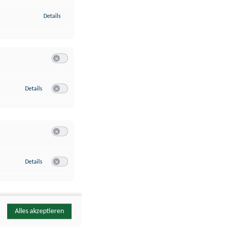
zu Identifikation von Endgeräten anhand automatisch übermittelte
Details
Switch zum Einwilligen bzw. Ablehnen der Kategorie Analyse / 
zu Google Analytics
Details
Switch zum Einwilligen bzw. Ablehnen des Dienstes Google Ana
Switch zum Einwilligen bzw. Ablehnen der Kategorie Sonstige 
zu YouTube
Details
Switch zum Einwilligen bzw. Ablehnen des Dienstes YouTube
Alles akzeptieren