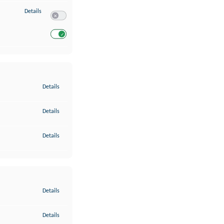
zu Entwicklung und Verbesserung der Angebote
Details
Switch zum Einwilligen bzw. Ablehnen des Dienstes Entwickl
Switch zum Einwilligen bzw. Ablehnen des Dienstes Entwicklu
zu Gewährleistung der Sicherheit, Verhinderung und Aufdeckung v
Details
zu Bereitstellung und Anzeige von Werbung und Inhalten
Details
zu Ihre Entscheidungen zum Datenschutz speichern und übermittel
Details
zu Abgleichung und Kombination von Daten aus unterschiedlichen 
Details
zu Verknüpfung verschiedener Endgeräte
Details