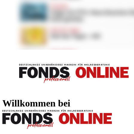
FONDS professionell
FONDS professi
Willkommen bei