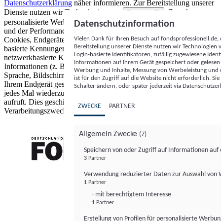
Datenschutzerklärung
näher informieren.
Zur Bereitstellung unserer
Dienste nutzen wir Technologien von
. Zwecke:
Partnern (5)
personalisierte Werbung und Inhalte, Messung von Werbeleistung
Datenschutzinformation
und der Performance von Inhalten sowie Zielgruppenforschung.
Vielen Dank für Ihren Besuch auf fondsprofessionell.de
Cookies, Endgeräte- oder ähnliche Online-Kennungen (z. B. login-
Bereitstellung unserer Dienste nutzen wir Technologien
basierte Kennungen, zufällig generierte Kennungen,
Login-basierte Identifikatoren, zufällig zugewiesene Id
netzwerkbasierte Kennungen) können zusammen mit anderen
Informationen auf Ihrem Gerät gespeichert oder gelese
Informationen (z. B. Browsertyp und Browserinformationen,
Werbung und Inhalte, Messung von Werbeleistung und d
Sprache, Bildschirmgröße, unterstützte Technologien usw.) auf
ist für den Zugriff auf die Website nicht erforderlich. S
Ihrem Endgerät gespeichert oder von dort ausgelesen werden, um es
Schalter ändern, oder später jederzeit via Datenschutzer
jedes Mal wiederzuerkennen, wenn es eine App oder einer Webseite
aufruft. Dies geschieht für einen oder mehrere der hier aufgeführten
ZWECKE
PARTNER
Verarbeitungszwecke.
Allgemein Zwecke
(7)
Speichern von oder Zugriff auf Informationen au
3 Partner
FONDS professionell
Verwendung reduzierter Daten zur Auswahl von
1 Partner
- mit berechtigtem Interesse
1 Partner
Erstellung von Profilen für personalisierte Werbu