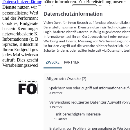
Datenschutzerklärung
näher informieren.
Zur Bereitstellung unserer
Dienste nutzen wir Technologien von
. Zwecke:
Partnern (5)
personalisierte Werbung und Inhalte, Messung von Werbeleistung
Datenschutzinformation
und der Performance von Inhalten sowie Zielgruppenforschung.
Vielen Dank für Ihren Besuch auf fondsprofessionell.de
Cookies, Endgeräte- oder ähnliche Online-Kennungen (z. B. login-
Bereitstellung unserer Dienste nutzen wir Technologien
basierte Kennungen, zufällig generierte Kennungen,
Login-basierte Identifikatoren, zufällig zugewiesene Id
netzwerkbasierte Kennungen) können zusammen mit anderen
Informationen auf Ihrem Gerät gespeichert oder gelese
Informationen (z. B. Browsertyp und Browserinformationen,
Werbung und Inhalte, Messung von Werbeleistung und d
Sprache, Bildschirmgröße, unterstützte Technologien usw.) auf
ist für den Zugriff auf die Website nicht erforderlich. S
Ihrem Endgerät gespeichert oder von dort ausgelesen werden, um es
Schalter ändern, oder später jederzeit via Datenschutzer
jedes Mal wiederzuerkennen, wenn es eine App oder einer Webseite
aufruft. Dies geschieht für einen oder mehrere der hier aufgeführten
ZWECKE
PARTNER
Verarbeitungszwecke.
Allgemein Zwecke
(7)
Speichern von oder Zugriff auf Informationen au
3 Partner
FONDS professionell
Verwendung reduzierter Daten zur Auswahl von
1 Partner
- mit berechtigtem Interesse
1 Partner
Erstellung von Profilen für personalisierte Werbu