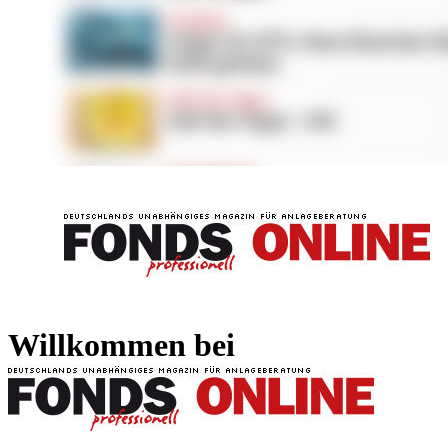
FONDS professionell
FONDS professi
Willkommen bei