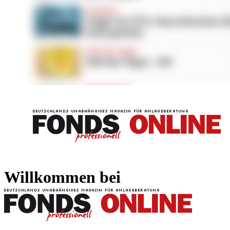
FONDS professionell
FONDS professi
Willkommen bei