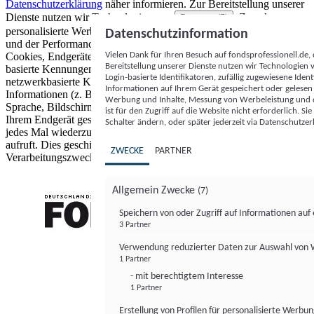
Datenschutzerklärung
näher informieren.
Zur Bereitstellung unserer
Dienste nutzen wir Technologien von
. Zwecke:
Partnern (5)
personalisierte Werbung und Inhalte, Messung von Werbeleistung
Datenschutzinformation
und der Performance von Inhalten sowie Zielgruppenforschung.
Vielen Dank für Ihren Besuch auf fondsprofessionell.de
Cookies, Endgeräte- oder ähnliche Online-Kennungen (z. B. login-
Bereitstellung unserer Dienste nutzen wir Technologien
basierte Kennungen, zufällig generierte Kennungen,
Login-basierte Identifikatoren, zufällig zugewiesene Id
netzwerkbasierte Kennungen) können zusammen mit anderen
Informationen auf Ihrem Gerät gespeichert oder gelese
Informationen (z. B. Browsertyp und Browserinformationen,
Werbung und Inhalte, Messung von Werbeleistung und d
Sprache, Bildschirmgröße, unterstützte Technologien usw.) auf
ist für den Zugriff auf die Website nicht erforderlich. S
Ihrem Endgerät gespeichert oder von dort ausgelesen werden, um es
Schalter ändern, oder später jederzeit via Datenschutzer
jedes Mal wiederzuerkennen, wenn es eine App oder einer Webseite
aufruft. Dies geschieht für einen oder mehrere der hier aufgeführten
ZWECKE
PARTNER
Verarbeitungszwecke.
Allgemein Zwecke
(7)
Speichern von oder Zugriff auf Informationen au
3 Partner
FONDS professionell
Verwendung reduzierter Daten zur Auswahl von
1 Partner
- mit berechtigtem Interesse
1 Partner
Erstellung von Profilen für personalisierte Werbu