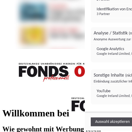
Identifikation von E
3 Partner
Analyse / Statistik
(n
Anonyme Auswertung zur 
Google Analytics
Google Ireland Limited, 
Sonstige Inhalte
(nic
Einbindung zusätzlicher I
FONDS professionell
YouTube
Google Ireland Limited, 
FONDS profess
Willkommen bei
Auswahl akzeptieren
Wie gewohnt mit Werbung lesen