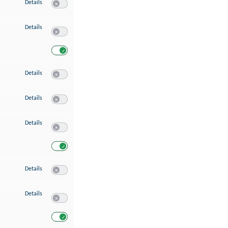
zu Speichern von oder Zugriff auf Informationen auf einem Endgerät
Details
Switch zum Einwilligen bzw. Ablehnen des Dienstes Speichern 
zu Verwendung reduzierter Daten zur Auswahl von Werbeanzeigen
Details
Switch zum Einwilligen bzw. Ablehnen des Dienstes Verwend
Switch zum Einwilligen bzw. Ablehnen des Dienstes Verwendu
zu Erstellung von Profilen für personalisierte Werbung
Details
Switch zum Einwilligen bzw. Ablehnen des Dienstes Erstellung 
zu Verwendung von Profilen zur Auswahl personalisierter Werbung
Details
Switch zum Einwilligen bzw. Ablehnen des Dienstes Verwendun
zu Messung der Werbeleistung
Details
Switch zum Einwilligen bzw. Ablehnen des Dienstes Messung 
Switch zum Einwilligen bzw. Ablehnen des Dienstes Messung d
zu Messung der Performance von Inhalten
Details
Switch zum Einwilligen bzw. Ablehnen des Dienstes Messung 
zu Analyse von Zielgruppen durch Statistiken oder Kombinationen von Dat
Details
Switch zum Einwilligen bzw. Ablehnen des Dienstes Analyse v
Switch zum Einwilligen bzw. Ablehnen des Dienstes Analyse v