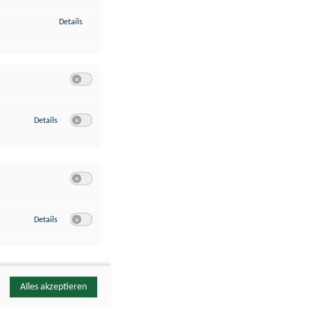
zu Identifikation von Endgeräten anhand automatisch übermittelte
Details
Switch zum Einwilligen bzw. Ablehnen der Kategorie Analyse / 
zu Google Analytics
Details
Switch zum Einwilligen bzw. Ablehnen des Dienstes Google Ana
Switch zum Einwilligen bzw. Ablehnen der Kategorie Sonstige 
zu YouTube
Details
Switch zum Einwilligen bzw. Ablehnen des Dienstes YouTube
Alles akzeptieren