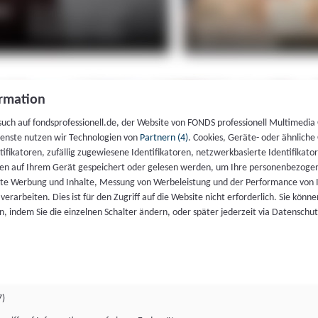
rmation
such auf fondsprofessionell.de, der Website von FONDS professionell Multimedia
ienste nutzen wir Technologien von
Partnern (4)
. Cookies, Geräte- oder ähnliche
entifikatoren, zufällig zugewiesene Identifikatoren, netzwerkbasierte Identifik
en auf Ihrem Gerät gespeichert oder gelesen werden, um Ihre personenbezogen
rte Werbung und Inhalte, Messung von Werbeleistung und der Performance von 
erarbeiten. Dies ist für den Zugriff auf die Website nicht erforderlich. Sie können
, indem Sie die einzelnen Schalter ändern, oder später jederzeit via Datenschu
7)