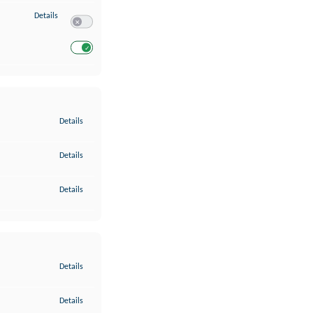
zu Entwicklung und Verbesserung der Angebote
Details
Switch zum Einwilligen bzw. Ablehnen des Dienstes Entwickl
Switch zum Einwilligen bzw. Ablehnen des Dienstes Entwicklu
zu Gewährleistung der Sicherheit, Verhinderung und Aufdeckung v
Details
zu Bereitstellung und Anzeige von Werbung und Inhalten
Details
zu Ihre Entscheidungen zum Datenschutz speichern und übermittel
Details
zu Abgleichung und Kombination von Daten aus unterschiedlichen 
Details
zu Verknüpfung verschiedener Endgeräte
Details