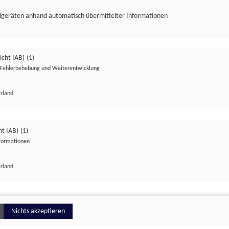
ndgeräten anhand automatisch übermittelter Informationen
icht IAB)
(1)
Fehlerbehebung und Weiterentwicklung
Irland
Impressum
Datenschutzerklärung
Datenschutzeinstellungen
ht IAB)
(1)
nformationen
Irland
ionell
Nichts akzeptieren