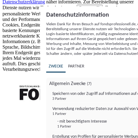
Datenschutzerklärung
näher informieren.
Zur Bereitstellung unserer
Dienste nutzen wir Technologien von
. Zwecke:
Partnern (5)
personalisierte Werbung und Inhalte, Messung von Werbeleistung
Datenschutzinformation
und der Performance von Inhalten sowie Zielgruppenforschung.
Vielen Dank für Ihren Besuch auf fondsprofessionell.de
Cookies, Endgeräte- oder ähnliche Online-Kennungen (z. B. login-
Bereitstellung unserer Dienste nutzen wir Technologien
basierte Kennungen, zufällig generierte Kennungen,
Login-basierte Identifikatoren, zufällig zugewiesene Id
netzwerkbasierte Kennungen) können zusammen mit anderen
Informationen auf Ihrem Gerät gespeichert oder gelese
Informationen (z. B. Browsertyp und Browserinformationen,
Werbung und Inhalte, Messung von Werbeleistung und d
Sprache, Bildschirmgröße, unterstützte Technologien usw.) auf
ist für den Zugriff auf die Website nicht erforderlich. S
Ihrem Endgerät gespeichert oder von dort ausgelesen werden, um es
Schalter ändern, oder später jederzeit via Datenschutzer
jedes Mal wiederzuerkennen, wenn es eine App oder einer Webseite
aufruft. Dies geschieht für einen oder mehrere der hier aufgeführten
ZWECKE
PARTNER
Verarbeitungszwecke.
Allgemein Zwecke
(7)
Speichern von oder Zugriff auf Informationen au
3 Partner
FONDS professionell
Verwendung reduzierter Daten zur Auswahl von
1 Partner
- mit berechtigtem Interesse
1 Partner
Erstellung von Profilen für personalisierte Werbu