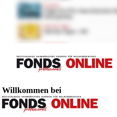
FONDS professionell
FONDS professi
Willkommen bei