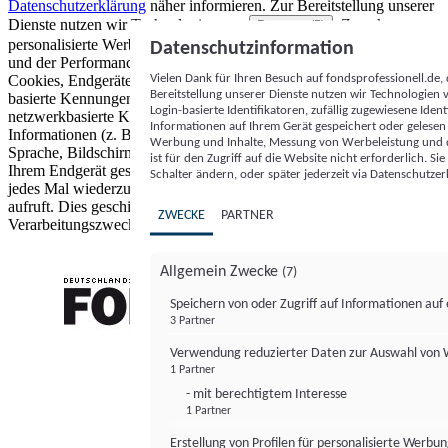
Datenschutzerklärung
näher informieren.
Zur Bereitstellung unserer
Dienste nutzen wir Technologien von
. Zwecke:
Partnern (5)
personalisierte Werbung und Inhalte, Messung von Werbeleistung
Datenschutzinformation
und der Performance von Inhalten sowie Zielgruppenforschung.
Vielen Dank für Ihren Besuch auf fondsprofessionell.de
Cookies, Endgeräte- oder ähnliche Online-Kennungen (z. B. login-
Bereitstellung unserer Dienste nutzen wir Technologien
basierte Kennungen, zufällig generierte Kennungen,
Login-basierte Identifikatoren, zufällig zugewiesene Id
netzwerkbasierte Kennungen) können zusammen mit anderen
Informationen auf Ihrem Gerät gespeichert oder gelese
Informationen (z. B. Browsertyp und Browserinformationen,
Werbung und Inhalte, Messung von Werbeleistung und d
Sprache, Bildschirmgröße, unterstützte Technologien usw.) auf
ist für den Zugriff auf die Website nicht erforderlich. S
Ihrem Endgerät gespeichert oder von dort ausgelesen werden, um es
Schalter ändern, oder später jederzeit via Datenschutzer
jedes Mal wiederzuerkennen, wenn es eine App oder einer Webseite
aufruft. Dies geschieht für einen oder mehrere der hier aufgeführten
ZWECKE
PARTNER
Verarbeitungszwecke.
Allgemein Zwecke
(7)
Speichern von oder Zugriff auf Informationen au
3 Partner
FONDS professionell
Verwendung reduzierter Daten zur Auswahl von
1 Partner
- mit berechtigtem Interesse
1 Partner
Erstellung von Profilen für personalisierte Werbu