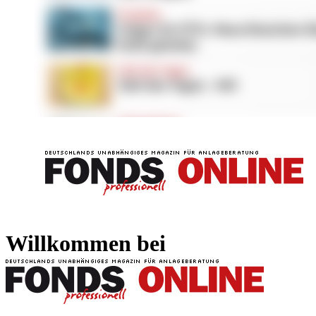
FONDS professionell
FONDS professi
Willkommen bei