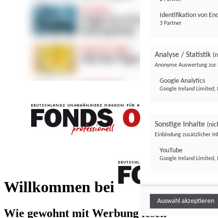
Identifikation von E
3 Partner
Analyse / Statistik
(n
Anonyme Auswertung zur 
Google Analytics
Google Ireland Limited, 
Sonstige Inhalte
(nic
Einbindung zusätzlicher I
FONDS professionell
YouTube
Google Ireland Limited, 
FONDS profess
Willkommen bei
Auswahl akzeptieren
Wie gewohnt mit Werbung lesen