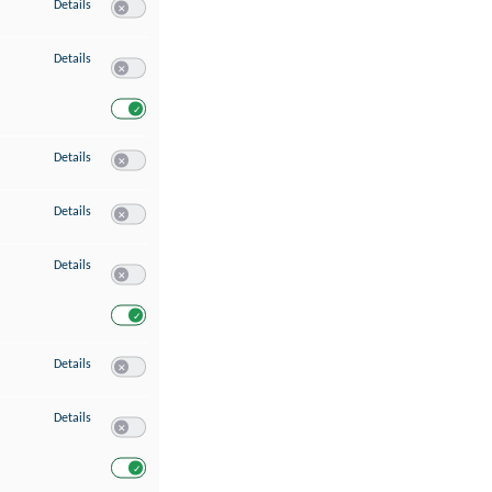
zu Speichern von oder Zugriff auf Informationen auf einem Endgerät
Details
Switch zum Einwilligen bzw. Ablehnen des Dienstes Speichern 
zu Verwendung reduzierter Daten zur Auswahl von Werbeanzeigen
Details
Switch zum Einwilligen bzw. Ablehnen des Dienstes Verwend
Switch zum Einwilligen bzw. Ablehnen des Dienstes Verwendu
zu Erstellung von Profilen für personalisierte Werbung
Details
Switch zum Einwilligen bzw. Ablehnen des Dienstes Erstellung 
zu Verwendung von Profilen zur Auswahl personalisierter Werbung
Details
Switch zum Einwilligen bzw. Ablehnen des Dienstes Verwendun
zu Messung der Werbeleistung
Details
Switch zum Einwilligen bzw. Ablehnen des Dienstes Messung 
Switch zum Einwilligen bzw. Ablehnen des Dienstes Messung d
zu Messung der Performance von Inhalten
Details
Switch zum Einwilligen bzw. Ablehnen des Dienstes Messung 
zu Analyse von Zielgruppen durch Statistiken oder Kombinationen von Dat
Details
Switch zum Einwilligen bzw. Ablehnen des Dienstes Analyse v
Switch zum Einwilligen bzw. Ablehnen des Dienstes Analyse v