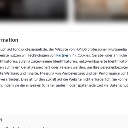
rmation
such auf fondsprofessionell.de, der Website von FONDS professionell Multimedia
ienste nutzen wir Technologien von
Partnern (4)
. Cookies, Geräte- oder ähnliche
entifikatoren, zufällig zugewiesene Identifikatoren, netzwerkbasierte Identifik
en auf Ihrem Gerät gespeichert oder gelesen werden, um Ihre personenbezogen
rte Werbung und Inhalte, Messung von Werbeleistung und der Performance von 
erarbeiten. Dies ist für den Zugriff auf die Website nicht erforderlich. Sie können
, indem Sie die einzelnen Schalter ändern, oder später jederzeit via Datenschu
7)