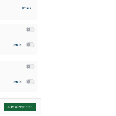
zu Identifikation von Endgeräten anhand automatisch übermittelte
Details
Switch zum Einwilligen bzw. Ablehnen der Kategorie Analyse / 
zu Google Analytics
Details
Switch zum Einwilligen bzw. Ablehnen des Dienstes Google Ana
Switch zum Einwilligen bzw. Ablehnen der Kategorie Sonstige 
zu YouTube
Details
Switch zum Einwilligen bzw. Ablehnen des Dienstes YouTube
Alles akzeptieren