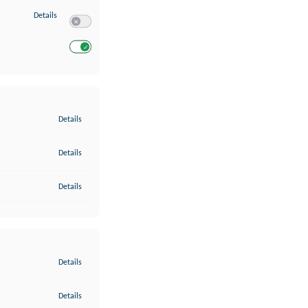
zu Entwicklung und Verbesserung der Angebote
Details
Switch zum Einwilligen bzw. Ablehnen des Dienstes Entwickl
Switch zum Einwilligen bzw. Ablehnen des Dienstes Entwicklu
zu Gewährleistung der Sicherheit, Verhinderung und Aufdeckung v
Details
zu Bereitstellung und Anzeige von Werbung und Inhalten
Details
zu Ihre Entscheidungen zum Datenschutz speichern und übermittel
Details
zu Abgleichung und Kombination von Daten aus unterschiedlichen 
Details
zu Verknüpfung verschiedener Endgeräte
Details