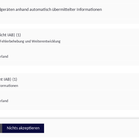
ndgeräten anhand automatisch übermittelter Informationen
icht IAB)
(1)
Fehlerbehebung und Weiterentwicklung
Irland
Impressum
Datenschutzerklärung
Datenschutzeinstellungen
ht IAB)
(1)
nformationen
Irland
ionell
Nichts akzeptieren