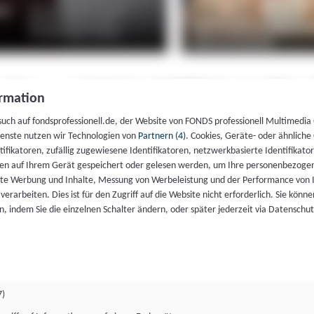
rmation
such auf fondsprofessionell.de, der Website von FONDS professionell Multimedia
ienste nutzen wir Technologien von
Partnern (4)
. Cookies, Geräte- oder ähnliche
entifikatoren, zufällig zugewiesene Identifikatoren, netzwerkbasierte Identifik
en auf Ihrem Gerät gespeichert oder gelesen werden, um Ihre personenbezogen
rte Werbung und Inhalte, Messung von Werbeleistung und der Performance von 
erarbeiten. Dies ist für den Zugriff auf die Website nicht erforderlich. Sie können
, indem Sie die einzelnen Schalter ändern, oder später jederzeit via Datenschu
7)