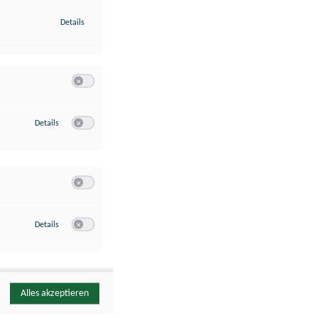
zu Identifikation von Endgeräten anhand automatisch übermittelte
Details
Switch zum Einwilligen bzw. Ablehnen der Kategorie Analyse / 
zu Google Analytics
Details
Switch zum Einwilligen bzw. Ablehnen des Dienstes Google Ana
Switch zum Einwilligen bzw. Ablehnen der Kategorie Sonstige 
zu YouTube
Details
Switch zum Einwilligen bzw. Ablehnen des Dienstes YouTube
Alles akzeptieren