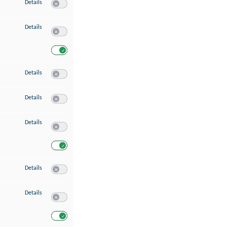
zu Speichern von oder Zugriff auf Informationen auf einem Endgerät
Details
Switch zum Einwilligen bzw. Ablehnen des Dienstes Speichern 
zu Verwendung reduzierter Daten zur Auswahl von Werbeanzeigen
Details
Switch zum Einwilligen bzw. Ablehnen des Dienstes Verwend
Switch zum Einwilligen bzw. Ablehnen des Dienstes Verwendu
zu Erstellung von Profilen für personalisierte Werbung
Details
Switch zum Einwilligen bzw. Ablehnen des Dienstes Erstellung 
zu Verwendung von Profilen zur Auswahl personalisierter Werbung
Details
Switch zum Einwilligen bzw. Ablehnen des Dienstes Verwendun
zu Messung der Werbeleistung
Details
Switch zum Einwilligen bzw. Ablehnen des Dienstes Messung 
Switch zum Einwilligen bzw. Ablehnen des Dienstes Messung d
zu Messung der Performance von Inhalten
Details
Switch zum Einwilligen bzw. Ablehnen des Dienstes Messung 
zu Analyse von Zielgruppen durch Statistiken oder Kombinationen von Dat
Details
Switch zum Einwilligen bzw. Ablehnen des Dienstes Analyse v
Switch zum Einwilligen bzw. Ablehnen des Dienstes Analyse v