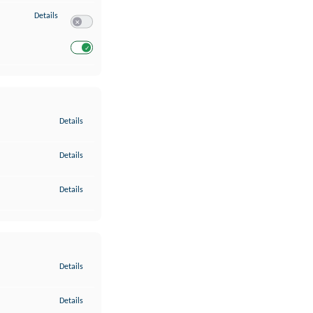
zu Entwicklung und Verbesserung der Angebote
Details
Switch zum Einwilligen bzw. Ablehnen des Dienstes Entwickl
Switch zum Einwilligen bzw. Ablehnen des Dienstes Entwicklu
zu Gewährleistung der Sicherheit, Verhinderung und Aufdeckung v
Details
zu Bereitstellung und Anzeige von Werbung und Inhalten
Details
zu Ihre Entscheidungen zum Datenschutz speichern und übermittel
Details
zu Abgleichung und Kombination von Daten aus unterschiedlichen 
Details
zu Verknüpfung verschiedener Endgeräte
Details