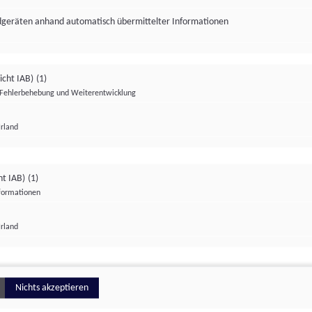
ndgeräten anhand automatisch übermittelter Informationen
icht IAB)
(1)
Fehlerbehebung und Weiterentwicklung
Irland
Impressum
Datenschutzerklärung
Datenschutzeinstellungen
ht IAB)
(1)
nformationen
Irland
ionell
Nichts akzeptieren