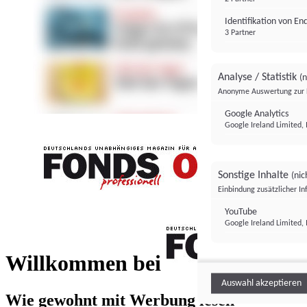
Identifikation von E
3 Partner
Analyse / Statistik
(n
Anonyme Auswertung zur 
Google Analytics
Google Ireland Limited, 
Sonstige Inhalte
(nic
Einbindung zusätzlicher I
FONDS professionell
YouTube
Google Ireland Limited, 
FONDS profess
Willkommen bei
Auswahl akzeptieren
Wie gewohnt mit Werbung lesen