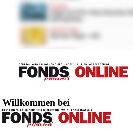
FONDS professionell
FONDS professi
Willkommen bei