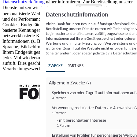
Datenschutzerklärung
näher informieren.
Zur Bereitstellung unserer
Dienste nutzen wir Technologien von
. Zwecke:
Partnern (5)
personalisierte Werbung und Inhalte, Messung von Werbeleistung
Datenschutzinformation
und der Performance von Inhalten sowie Zielgruppenforschung.
Vielen Dank für Ihren Besuch auf fondsprofessionell.de
Cookies, Endgeräte- oder ähnliche Online-Kennungen (z. B. login-
Bereitstellung unserer Dienste nutzen wir Technologien
basierte Kennungen, zufällig generierte Kennungen,
Login-basierte Identifikatoren, zufällig zugewiesene Id
netzwerkbasierte Kennungen) können zusammen mit anderen
Informationen auf Ihrem Gerät gespeichert oder gelese
Informationen (z. B. Browsertyp und Browserinformationen,
Werbung und Inhalte, Messung von Werbeleistung und d
Sprache, Bildschirmgröße, unterstützte Technologien usw.) auf
ist für den Zugriff auf die Website nicht erforderlich. S
Ihrem Endgerät gespeichert oder von dort ausgelesen werden, um es
Schalter ändern, oder später jederzeit via Datenschutzer
jedes Mal wiederzuerkennen, wenn es eine App oder einer Webseite
aufruft. Dies geschieht für einen oder mehrere der hier aufgeführten
ZWECKE
PARTNER
Verarbeitungszwecke.
Allgemein Zwecke
(7)
Speichern von oder Zugriff auf Informationen au
3 Partner
FONDS professionell
Verwendung reduzierter Daten zur Auswahl von
1 Partner
- mit berechtigtem Interesse
1 Partner
Erstellung von Profilen für personalisierte Werbu