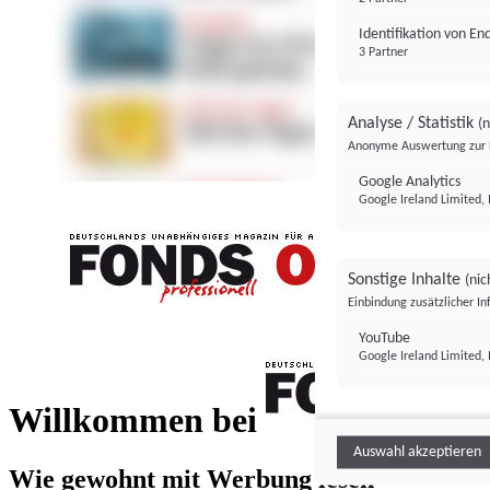
Identifikation von E
3 Partner
Analyse / Statistik
(n
Anonyme Auswertung zur 
Google Analytics
Google Ireland Limited, 
Sonstige Inhalte
(nic
Einbindung zusätzlicher I
FONDS professionell
YouTube
Google Ireland Limited, 
FONDS profess
Willkommen bei
Auswahl akzeptieren
Wie gewohnt mit Werbung lesen