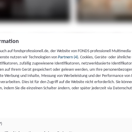
rmation
such auf fondsprofessionell.de, der Website von FONDS professionell Multimedia
ienste nutzen wir Technologien von
Partnern (4)
. Cookies, Geräte- oder ähnliche
entifikatoren, zufällig zugewiesene Identifikatoren, netzwerkbasierte Identifik
en auf Ihrem Gerät gespeichert oder gelesen werden, um Ihre personenbezogen
rte Werbung und Inhalte, Messung von Werbeleistung und der Performance von 
erarbeiten. Dies ist für den Zugriff auf die Website nicht erforderlich. Sie können
, indem Sie die einzelnen Schalter ändern, oder später jederzeit via Datenschu
7)