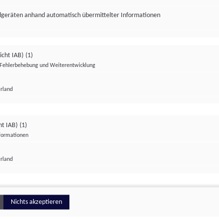
ndgeräten anhand automatisch übermittelter Informationen
icht IAB)
(1)
Fehlerbehebung und Weiterentwicklung
Irland
Impressum
Datenschutzerklärung
Datenschutzeinstellungen
ht IAB)
(1)
nformationen
Irland
ionell
Nichts akzeptieren