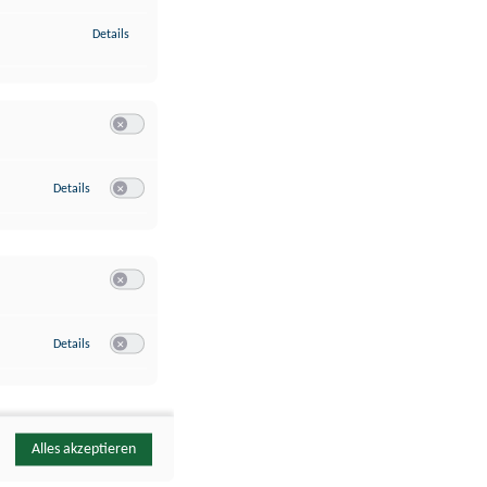
zu Identifikation von Endgeräten anhand automatisch übermittelte
Details
Switch zum Einwilligen bzw. Ablehnen der Kategorie Analyse / 
zu Google Analytics
Details
Switch zum Einwilligen bzw. Ablehnen des Dienstes Google Ana
Switch zum Einwilligen bzw. Ablehnen der Kategorie Sonstige 
zu YouTube
Details
Switch zum Einwilligen bzw. Ablehnen des Dienstes YouTube
Alles akzeptieren