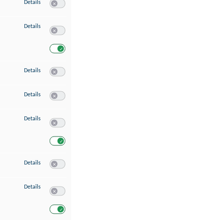
zu Speichern von oder Zugriff auf Informationen auf einem Endgerät
Details
Switch zum Einwilligen bzw. Ablehnen des Dienstes Speichern 
zu Verwendung reduzierter Daten zur Auswahl von Werbeanzeigen
Details
Switch zum Einwilligen bzw. Ablehnen des Dienstes Verwend
Switch zum Einwilligen bzw. Ablehnen des Dienstes Verwendu
zu Erstellung von Profilen für personalisierte Werbung
Details
Switch zum Einwilligen bzw. Ablehnen des Dienstes Erstellung 
zu Verwendung von Profilen zur Auswahl personalisierter Werbung
Details
Switch zum Einwilligen bzw. Ablehnen des Dienstes Verwendun
zu Messung der Werbeleistung
Details
Switch zum Einwilligen bzw. Ablehnen des Dienstes Messung 
Switch zum Einwilligen bzw. Ablehnen des Dienstes Messung d
zu Messung der Performance von Inhalten
Details
Switch zum Einwilligen bzw. Ablehnen des Dienstes Messung 
zu Analyse von Zielgruppen durch Statistiken oder Kombinationen von Dat
Details
Switch zum Einwilligen bzw. Ablehnen des Dienstes Analyse v
Switch zum Einwilligen bzw. Ablehnen des Dienstes Analyse v