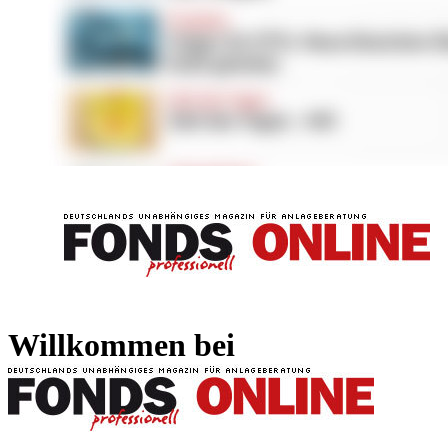
FONDS professionell
FONDS professi
Willkommen bei