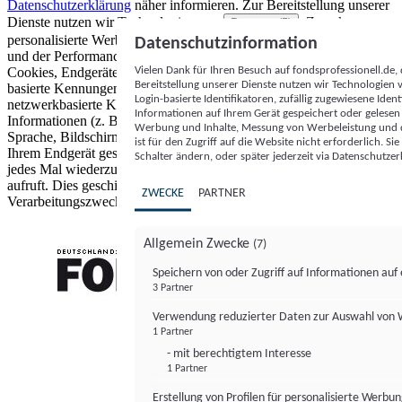
Datenschutzerklärung
näher informieren.
Zur Bereitstellung unserer
Dienste nutzen wir Technologien von
. Zwecke:
Partnern (5)
personalisierte Werbung und Inhalte, Messung von Werbeleistung
Datenschutzinformation
und der Performance von Inhalten sowie Zielgruppenforschung.
Vielen Dank für Ihren Besuch auf fondsprofessionell.de
Cookies, Endgeräte- oder ähnliche Online-Kennungen (z. B. login-
Bereitstellung unserer Dienste nutzen wir Technologien
basierte Kennungen, zufällig generierte Kennungen,
Login-basierte Identifikatoren, zufällig zugewiesene Id
netzwerkbasierte Kennungen) können zusammen mit anderen
Informationen auf Ihrem Gerät gespeichert oder gelese
Informationen (z. B. Browsertyp und Browserinformationen,
Werbung und Inhalte, Messung von Werbeleistung und d
Sprache, Bildschirmgröße, unterstützte Technologien usw.) auf
ist für den Zugriff auf die Website nicht erforderlich. S
Ihrem Endgerät gespeichert oder von dort ausgelesen werden, um es
Schalter ändern, oder später jederzeit via Datenschutzer
jedes Mal wiederzuerkennen, wenn es eine App oder einer Webseite
aufruft. Dies geschieht für einen oder mehrere der hier aufgeführten
ZWECKE
PARTNER
Verarbeitungszwecke.
Allgemein Zwecke
(7)
Speichern von oder Zugriff auf Informationen au
3 Partner
FONDS professionell
Verwendung reduzierter Daten zur Auswahl von
1 Partner
- mit berechtigtem Interesse
1 Partner
Erstellung von Profilen für personalisierte Werbu