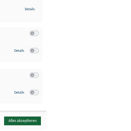
zu Identifikation von Endgeräten anhand automatisch übermittelte
Details
Switch zum Einwilligen bzw. Ablehnen der Kategorie Analyse / 
zu Google Analytics
Details
Switch zum Einwilligen bzw. Ablehnen des Dienstes Google Ana
Switch zum Einwilligen bzw. Ablehnen der Kategorie Sonstige 
zu YouTube
Details
Switch zum Einwilligen bzw. Ablehnen des Dienstes YouTube
Alles akzeptieren