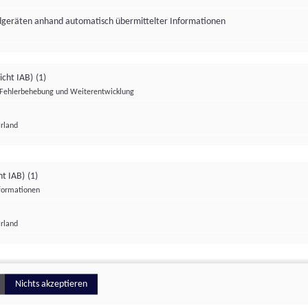
ndgeräten anhand automatisch übermittelter Informationen
icht IAB)
(1)
Fehlerbehebung und Weiterentwicklung
Irland
Impressum
Datenschutzerklärung
Datenschutzeinstellungen
ht IAB)
(1)
nformationen
Irland
ionell
Nichts akzeptieren