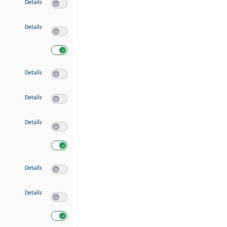
zu Speichern von oder Zugriff auf Informationen auf einem Endgerät
Details
Switch zum Einwilligen bzw. Ablehnen des Dienstes Speichern 
zu Verwendung reduzierter Daten zur Auswahl von Werbeanzeigen
Details
Switch zum Einwilligen bzw. Ablehnen des Dienstes Verwend
Switch zum Einwilligen bzw. Ablehnen des Dienstes Verwendu
zu Erstellung von Profilen für personalisierte Werbung
Details
Switch zum Einwilligen bzw. Ablehnen des Dienstes Erstellung 
zu Verwendung von Profilen zur Auswahl personalisierter Werbung
Details
Switch zum Einwilligen bzw. Ablehnen des Dienstes Verwendun
zu Messung der Werbeleistung
Details
Switch zum Einwilligen bzw. Ablehnen des Dienstes Messung 
Switch zum Einwilligen bzw. Ablehnen des Dienstes Messung d
zu Messung der Performance von Inhalten
Details
Switch zum Einwilligen bzw. Ablehnen des Dienstes Messung 
zu Analyse von Zielgruppen durch Statistiken oder Kombinationen von Dat
Details
Switch zum Einwilligen bzw. Ablehnen des Dienstes Analyse v
Switch zum Einwilligen bzw. Ablehnen des Dienstes Analyse v