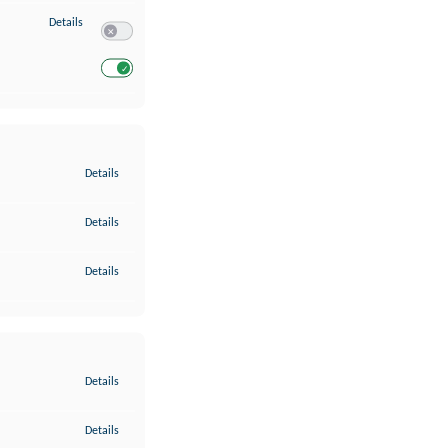
zu Entwicklung und Verbesserung der Angebote
Details
Switch zum Einwilligen bzw. Ablehnen des Dienstes Entwickl
Switch zum Einwilligen bzw. Ablehnen des Dienstes Entwicklu
zu Gewährleistung der Sicherheit, Verhinderung und Aufdeckung v
Details
zu Bereitstellung und Anzeige von Werbung und Inhalten
Details
zu Ihre Entscheidungen zum Datenschutz speichern und übermittel
Details
zu Abgleichung und Kombination von Daten aus unterschiedlichen 
Details
zu Verknüpfung verschiedener Endgeräte
Details