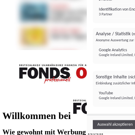
Identifikation von E
3 Partner
Analyse / Statistik
(n
Anonyme Auswertung zur 
Google Analytics
Google Ireland Limited, 
Sonstige Inhalte
(nic
Einbindung zusätzlicher I
FONDS professionell
YouTube
Google Ireland Limited, 
FONDS profess
Willkommen bei
Auswahl akzeptieren
Wie gewohnt mit Werbung lesen