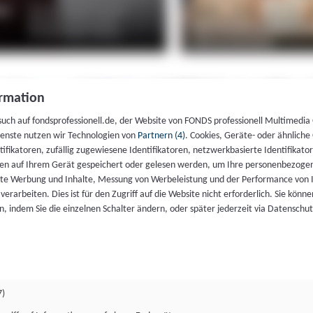
rmation
such auf fondsprofessionell.de, der Website von FONDS professionell Multimedia
ienste nutzen wir Technologien von
Partnern (4)
. Cookies, Geräte- oder ähnliche
entifikatoren, zufällig zugewiesene Identifikatoren, netzwerkbasierte Identifik
en auf Ihrem Gerät gespeichert oder gelesen werden, um Ihre personenbezogen
rte Werbung und Inhalte, Messung von Werbeleistung und der Performance von 
erarbeiten. Dies ist für den Zugriff auf die Website nicht erforderlich. Sie können
, indem Sie die einzelnen Schalter ändern, oder später jederzeit via Datenschu
7)