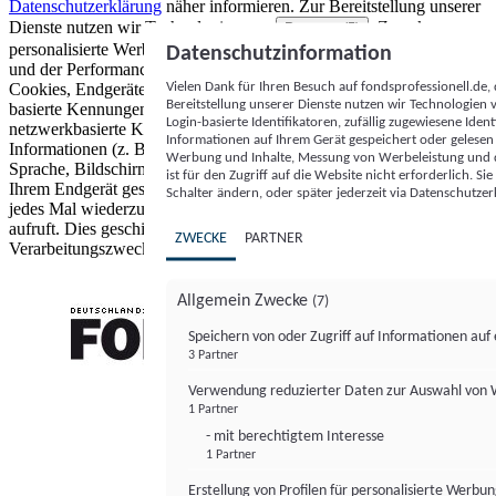
Datenschutzerklärung
näher informieren.
Zur Bereitstellung unserer
Dienste nutzen wir Technologien von
. Zwecke:
Partnern (5)
personalisierte Werbung und Inhalte, Messung von Werbeleistung
Datenschutzinformation
und der Performance von Inhalten sowie Zielgruppenforschung.
Vielen Dank für Ihren Besuch auf fondsprofessionell.de
Cookies, Endgeräte- oder ähnliche Online-Kennungen (z. B. login-
Bereitstellung unserer Dienste nutzen wir Technologien
basierte Kennungen, zufällig generierte Kennungen,
Login-basierte Identifikatoren, zufällig zugewiesene Id
netzwerkbasierte Kennungen) können zusammen mit anderen
Informationen auf Ihrem Gerät gespeichert oder gelese
Informationen (z. B. Browsertyp und Browserinformationen,
Werbung und Inhalte, Messung von Werbeleistung und d
Sprache, Bildschirmgröße, unterstützte Technologien usw.) auf
ist für den Zugriff auf die Website nicht erforderlich. S
Ihrem Endgerät gespeichert oder von dort ausgelesen werden, um es
Schalter ändern, oder später jederzeit via Datenschutzer
jedes Mal wiederzuerkennen, wenn es eine App oder einer Webseite
aufruft. Dies geschieht für einen oder mehrere der hier aufgeführten
ZWECKE
PARTNER
Verarbeitungszwecke.
Allgemein Zwecke
(7)
Speichern von oder Zugriff auf Informationen au
3 Partner
FONDS professionell
Verwendung reduzierter Daten zur Auswahl von
1 Partner
- mit berechtigtem Interesse
1 Partner
Erstellung von Profilen für personalisierte Werbu