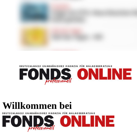
FONDS professionell
FONDS professi
Willkommen bei