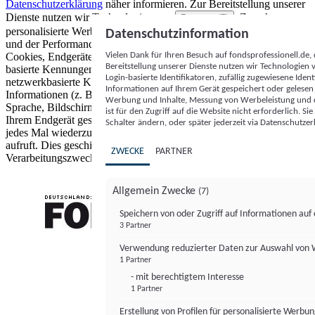
Datenschutzerklärung
näher informieren.
Zur Bereitstellung unserer
Dienste nutzen wir Technologien von
. Zwecke:
Partnern (5)
personalisierte Werbung und Inhalte, Messung von Werbeleistung
Datenschutzinformation
und der Performance von Inhalten sowie Zielgruppenforschung.
Vielen Dank für Ihren Besuch auf fondsprofessionell.de
Cookies, Endgeräte- oder ähnliche Online-Kennungen (z. B. login-
Bereitstellung unserer Dienste nutzen wir Technologien
basierte Kennungen, zufällig generierte Kennungen,
Login-basierte Identifikatoren, zufällig zugewiesene Id
netzwerkbasierte Kennungen) können zusammen mit anderen
Informationen auf Ihrem Gerät gespeichert oder gelese
Informationen (z. B. Browsertyp und Browserinformationen,
Werbung und Inhalte, Messung von Werbeleistung und d
Sprache, Bildschirmgröße, unterstützte Technologien usw.) auf
ist für den Zugriff auf die Website nicht erforderlich. S
Ihrem Endgerät gespeichert oder von dort ausgelesen werden, um es
Schalter ändern, oder später jederzeit via Datenschutzer
jedes Mal wiederzuerkennen, wenn es eine App oder einer Webseite
aufruft. Dies geschieht für einen oder mehrere der hier aufgeführten
ZWECKE
PARTNER
Verarbeitungszwecke.
Allgemein Zwecke
(7)
Speichern von oder Zugriff auf Informationen au
3 Partner
FONDS professionell
Verwendung reduzierter Daten zur Auswahl von
1 Partner
- mit berechtigtem Interesse
1 Partner
Erstellung von Profilen für personalisierte Werbu