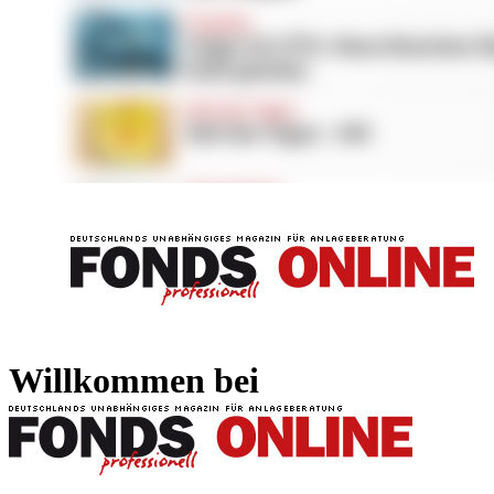
FONDS professionell
FONDS professi
Willkommen bei