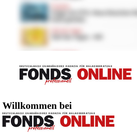
FONDS professionell
FONDS professi
Willkommen bei