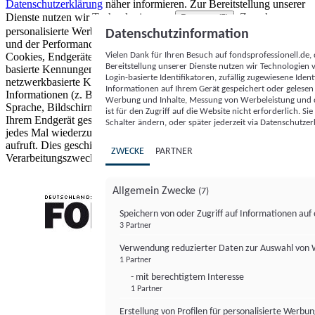
Datenschutzerklärung
näher informieren.
Zur Bereitstellung unserer
Dienste nutzen wir Technologien von
. Zwecke:
Partnern (5)
personalisierte Werbung und Inhalte, Messung von Werbeleistung
Datenschutzinformation
und der Performance von Inhalten sowie Zielgruppenforschung.
Vielen Dank für Ihren Besuch auf fondsprofessionell.de
Cookies, Endgeräte- oder ähnliche Online-Kennungen (z. B. login-
Bereitstellung unserer Dienste nutzen wir Technologien
basierte Kennungen, zufällig generierte Kennungen,
Login-basierte Identifikatoren, zufällig zugewiesene Id
netzwerkbasierte Kennungen) können zusammen mit anderen
Informationen auf Ihrem Gerät gespeichert oder gelese
Informationen (z. B. Browsertyp und Browserinformationen,
Werbung und Inhalte, Messung von Werbeleistung und d
Sprache, Bildschirmgröße, unterstützte Technologien usw.) auf
ist für den Zugriff auf die Website nicht erforderlich. S
Ihrem Endgerät gespeichert oder von dort ausgelesen werden, um es
Schalter ändern, oder später jederzeit via Datenschutzer
jedes Mal wiederzuerkennen, wenn es eine App oder einer Webseite
aufruft. Dies geschieht für einen oder mehrere der hier aufgeführten
ZWECKE
PARTNER
Verarbeitungszwecke.
Allgemein Zwecke
(7)
Speichern von oder Zugriff auf Informationen au
3 Partner
FONDS professionell
Verwendung reduzierter Daten zur Auswahl von
1 Partner
- mit berechtigtem Interesse
1 Partner
Erstellung von Profilen für personalisierte Werbu