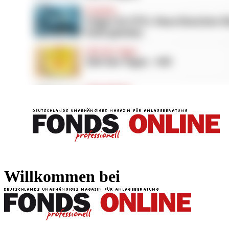
FONDS professionell
FONDS professi
Willkommen bei