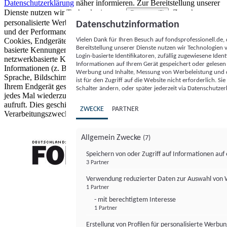
Datenschutzerklärung
näher informieren.
Zur Bereitstellung unserer
Dienste nutzen wir Technologien von
. Zwecke:
Partnern (5)
personalisierte Werbung und Inhalte, Messung von Werbeleistung
Datenschutzinformation
und der Performance von Inhalten sowie Zielgruppenforschung.
Vielen Dank für Ihren Besuch auf fondsprofessionell.de
Cookies, Endgeräte- oder ähnliche Online-Kennungen (z. B. login-
Bereitstellung unserer Dienste nutzen wir Technologien
basierte Kennungen, zufällig generierte Kennungen,
Login-basierte Identifikatoren, zufällig zugewiesene Id
netzwerkbasierte Kennungen) können zusammen mit anderen
Informationen auf Ihrem Gerät gespeichert oder gelese
Informationen (z. B. Browsertyp und Browserinformationen,
Werbung und Inhalte, Messung von Werbeleistung und d
Sprache, Bildschirmgröße, unterstützte Technologien usw.) auf
ist für den Zugriff auf die Website nicht erforderlich. S
Ihrem Endgerät gespeichert oder von dort ausgelesen werden, um es
Schalter ändern, oder später jederzeit via Datenschutzer
jedes Mal wiederzuerkennen, wenn es eine App oder einer Webseite
aufruft. Dies geschieht für einen oder mehrere der hier aufgeführten
ZWECKE
PARTNER
Verarbeitungszwecke.
Allgemein Zwecke
(7)
Speichern von oder Zugriff auf Informationen au
3 Partner
FONDS professionell
Verwendung reduzierter Daten zur Auswahl von
1 Partner
- mit berechtigtem Interesse
1 Partner
Erstellung von Profilen für personalisierte Werbu