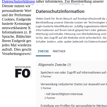
Datenschutzerklärung
näher informieren.
Zur Bereitstellung unserer
Dienste nutzen wir Technologien von
. Zwecke:
Partnern (5)
personalisierte Werbung und Inhalte, Messung von Werbeleistung
Datenschutzinformation
und der Performance von Inhalten sowie Zielgruppenforschung.
Vielen Dank für Ihren Besuch auf fondsprofessionell.de
Cookies, Endgeräte- oder ähnliche Online-Kennungen (z. B. login-
Bereitstellung unserer Dienste nutzen wir Technologien
basierte Kennungen, zufällig generierte Kennungen,
Login-basierte Identifikatoren, zufällig zugewiesene Id
netzwerkbasierte Kennungen) können zusammen mit anderen
Informationen auf Ihrem Gerät gespeichert oder gelese
Informationen (z. B. Browsertyp und Browserinformationen,
Werbung und Inhalte, Messung von Werbeleistung und d
Sprache, Bildschirmgröße, unterstützte Technologien usw.) auf
ist für den Zugriff auf die Website nicht erforderlich. S
Ihrem Endgerät gespeichert oder von dort ausgelesen werden, um es
Schalter ändern, oder später jederzeit via Datenschutzer
jedes Mal wiederzuerkennen, wenn es eine App oder einer Webseite
aufruft. Dies geschieht für einen oder mehrere der hier aufgeführten
ZWECKE
PARTNER
Verarbeitungszwecke.
Allgemein Zwecke
(7)
Speichern von oder Zugriff auf Informationen au
3 Partner
FONDS professionell
Verwendung reduzierter Daten zur Auswahl von
1 Partner
- mit berechtigtem Interesse
1 Partner
Erstellung von Profilen für personalisierte Werbu