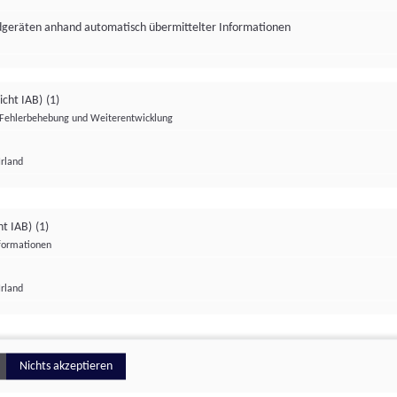
ndgeräten anhand automatisch übermittelter Informationen
icht IAB)
(1)
Fehlerbehebung und Weiterentwicklung
Irland
Impressum
Datenschutzerklärung
Datenschutzeinstellungen
ht IAB)
(1)
nformationen
Irland
ionell
Nichts akzeptieren