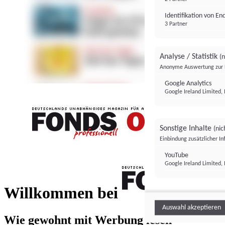
Identifikation von E
3 Partner
Analyse / Statistik
(n
Anonyme Auswertung zur 
Google Analytics
Google Ireland Limited, 
Sonstige Inhalte
(nic
Einbindung zusätzlicher I
FONDS professionell
YouTube
Google Ireland Limited, 
FONDS profess
Willkommen bei
Auswahl akzeptieren
Wie gewohnt mit Werbung lesen