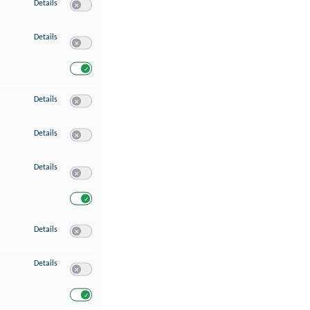
zu Speichern von oder Zugriff auf Informationen auf einem Endgerät
Details
Switch zum Einwilligen bzw. Ablehnen des Dienstes Speichern 
zu Verwendung reduzierter Daten zur Auswahl von Werbeanzeigen
Details
Switch zum Einwilligen bzw. Ablehnen des Dienstes Verwend
Switch zum Einwilligen bzw. Ablehnen des Dienstes Verwendu
zu Erstellung von Profilen für personalisierte Werbung
Details
Switch zum Einwilligen bzw. Ablehnen des Dienstes Erstellung 
zu Verwendung von Profilen zur Auswahl personalisierter Werbung
Details
Switch zum Einwilligen bzw. Ablehnen des Dienstes Verwendun
zu Messung der Werbeleistung
Details
Switch zum Einwilligen bzw. Ablehnen des Dienstes Messung 
Switch zum Einwilligen bzw. Ablehnen des Dienstes Messung d
zu Messung der Performance von Inhalten
Details
Switch zum Einwilligen bzw. Ablehnen des Dienstes Messung 
zu Analyse von Zielgruppen durch Statistiken oder Kombinationen von Dat
Details
Switch zum Einwilligen bzw. Ablehnen des Dienstes Analyse v
Switch zum Einwilligen bzw. Ablehnen des Dienstes Analyse v