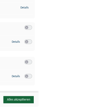
zu Identifikation von Endgeräten anhand automatisch übermittelte
Details
Switch zum Einwilligen bzw. Ablehnen der Kategorie Analyse / 
zu Google Analytics
Details
Switch zum Einwilligen bzw. Ablehnen des Dienstes Google Ana
Switch zum Einwilligen bzw. Ablehnen der Kategorie Sonstige 
zu YouTube
Details
Switch zum Einwilligen bzw. Ablehnen des Dienstes YouTube
Alles akzeptieren