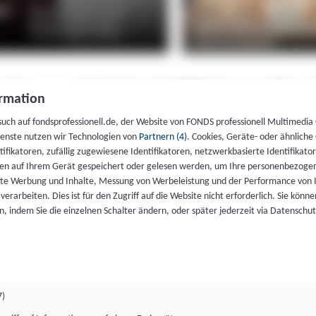
rmation
such auf fondsprofessionell.de, der Website von FONDS professionell Multimedia
ienste nutzen wir Technologien von
Partnern (4)
. Cookies, Geräte- oder ähnliche
entifikatoren, zufällig zugewiesene Identifikatoren, netzwerkbasierte Identifik
en auf Ihrem Gerät gespeichert oder gelesen werden, um Ihre personenbezogen
rte Werbung und Inhalte, Messung von Werbeleistung und der Performance von 
erarbeiten. Dies ist für den Zugriff auf die Website nicht erforderlich. Sie können
, indem Sie die einzelnen Schalter ändern, oder später jederzeit via Datenschu
7)