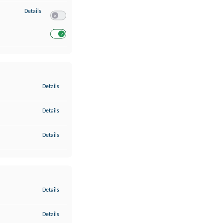
zu Entwicklung und Verbesserung der Angebote
Details
Switch zum Einwilligen bzw. Ablehnen des Dienstes Entwickl
Switch zum Einwilligen bzw. Ablehnen des Dienstes Entwicklu
zu Gewährleistung der Sicherheit, Verhinderung und Aufdeckung v
Details
zu Bereitstellung und Anzeige von Werbung und Inhalten
Details
zu Ihre Entscheidungen zum Datenschutz speichern und übermittel
Details
zu Abgleichung und Kombination von Daten aus unterschiedlichen 
Details
zu Verknüpfung verschiedener Endgeräte
Details