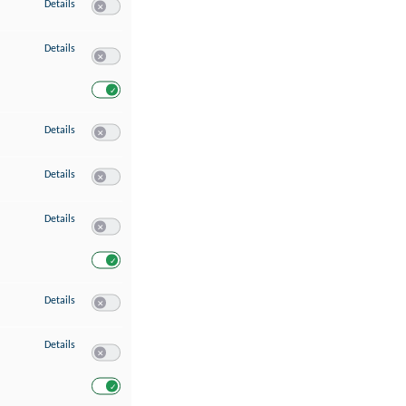
zu Speichern von oder Zugriff auf Informationen auf einem Endgerät
Details
Switch zum Einwilligen bzw. Ablehnen des Dienstes Speichern 
zu Verwendung reduzierter Daten zur Auswahl von Werbeanzeigen
Details
Switch zum Einwilligen bzw. Ablehnen des Dienstes Verwend
Switch zum Einwilligen bzw. Ablehnen des Dienstes Verwendu
zu Erstellung von Profilen für personalisierte Werbung
Details
Switch zum Einwilligen bzw. Ablehnen des Dienstes Erstellung 
zu Verwendung von Profilen zur Auswahl personalisierter Werbung
Details
Switch zum Einwilligen bzw. Ablehnen des Dienstes Verwendun
zu Messung der Werbeleistung
Details
Switch zum Einwilligen bzw. Ablehnen des Dienstes Messung 
Switch zum Einwilligen bzw. Ablehnen des Dienstes Messung d
zu Messung der Performance von Inhalten
Details
Switch zum Einwilligen bzw. Ablehnen des Dienstes Messung 
zu Analyse von Zielgruppen durch Statistiken oder Kombinationen von Dat
Details
Switch zum Einwilligen bzw. Ablehnen des Dienstes Analyse v
Switch zum Einwilligen bzw. Ablehnen des Dienstes Analyse v