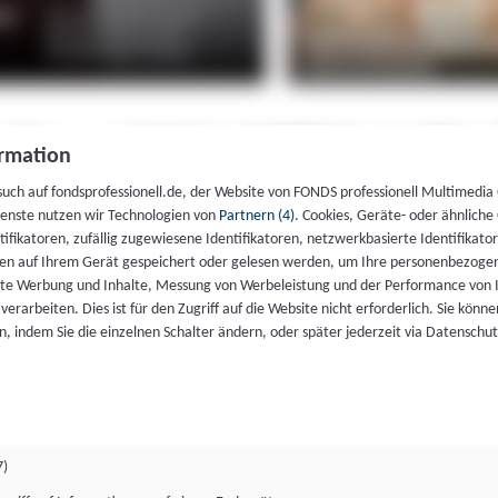
rmation
such auf fondsprofessionell.de, der Website von FONDS professionell Multimedia
ienste nutzen wir Technologien von
Partnern (4)
. Cookies, Geräte- oder ähnliche
entifikatoren, zufällig zugewiesene Identifikatoren, netzwerkbasierte Identifik
en auf Ihrem Gerät gespeichert oder gelesen werden, um Ihre personenbezogen
rte Werbung und Inhalte, Messung von Werbeleistung und der Performance von 
erarbeiten. Dies ist für den Zugriff auf die Website nicht erforderlich. Sie können
, indem Sie die einzelnen Schalter ändern, oder später jederzeit via Datenschu
7)