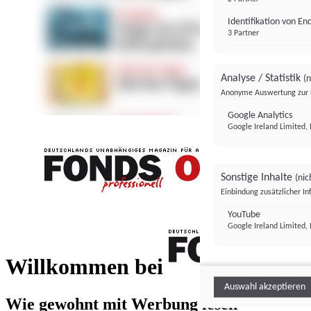
Identifikation von E
3 Partner
Analyse / Statistik
(n
Anonyme Auswertung zur 
Google Analytics
Google Ireland Limited, 
Sonstige Inhalte
(nic
Einbindung zusätzlicher I
FONDS professionell
YouTube
Google Ireland Limited, 
FONDS profess
Willkommen bei
Auswahl akzeptieren
Wie gewohnt mit Werbung lesen