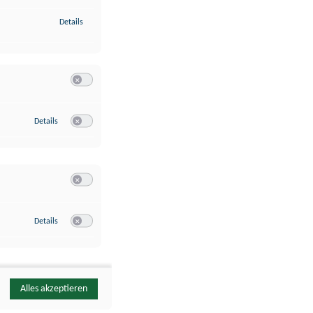
zu Identifikation von Endgeräten anhand automatisch übermittelte
Details
Switch zum Einwilligen bzw. Ablehnen der Kategorie Analyse / 
zu Google Analytics
Details
Switch zum Einwilligen bzw. Ablehnen des Dienstes Google Ana
Switch zum Einwilligen bzw. Ablehnen der Kategorie Sonstige 
zu YouTube
Details
Switch zum Einwilligen bzw. Ablehnen des Dienstes YouTube
Alles akzeptieren