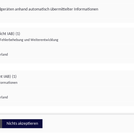
ndgeräten anhand automatisch übermittelter Informationen
icht IAB)
(1)
Fehlerbehebung und Weiterentwicklung
Irland
Impressum
Datenschutzerklärung
Datenschutzeinstellungen
ht IAB)
(1)
nformationen
Irland
ionell
Nichts akzeptieren