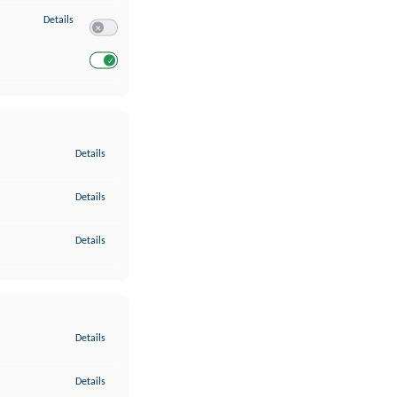
zu Entwicklung und Verbesserung der Angebote
Details
Switch zum Einwilligen bzw. Ablehnen des Dienstes Entwickl
Switch zum Einwilligen bzw. Ablehnen des Dienstes Entwicklu
zu Gewährleistung der Sicherheit, Verhinderung und Aufdeckung v
Details
zu Bereitstellung und Anzeige von Werbung und Inhalten
Details
zu Ihre Entscheidungen zum Datenschutz speichern und übermittel
Details
zu Abgleichung und Kombination von Daten aus unterschiedlichen 
Details
zu Verknüpfung verschiedener Endgeräte
Details