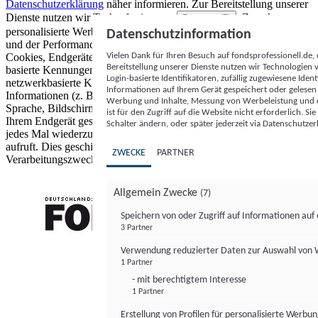
Datenschutzerklärung
näher informieren.
Zur Bereitstellung unserer
Dienste nutzen wir Technologien von
. Zwecke:
Partnern (5)
personalisierte Werbung und Inhalte, Messung von Werbeleistung
Datenschutzinformation
und der Performance von Inhalten sowie Zielgruppenforschung.
Vielen Dank für Ihren Besuch auf fondsprofessionell.de
Cookies, Endgeräte- oder ähnliche Online-Kennungen (z. B. login-
Bereitstellung unserer Dienste nutzen wir Technologien
basierte Kennungen, zufällig generierte Kennungen,
Login-basierte Identifikatoren, zufällig zugewiesene Id
netzwerkbasierte Kennungen) können zusammen mit anderen
Informationen auf Ihrem Gerät gespeichert oder gelese
Informationen (z. B. Browsertyp und Browserinformationen,
Werbung und Inhalte, Messung von Werbeleistung und d
Sprache, Bildschirmgröße, unterstützte Technologien usw.) auf
ist für den Zugriff auf die Website nicht erforderlich. S
Ihrem Endgerät gespeichert oder von dort ausgelesen werden, um es
Schalter ändern, oder später jederzeit via Datenschutzer
jedes Mal wiederzuerkennen, wenn es eine App oder einer Webseite
aufruft. Dies geschieht für einen oder mehrere der hier aufgeführten
ZWECKE
PARTNER
Verarbeitungszwecke.
Allgemein Zwecke
(7)
Speichern von oder Zugriff auf Informationen au
3 Partner
FONDS professionell
Verwendung reduzierter Daten zur Auswahl von
1 Partner
- mit berechtigtem Interesse
1 Partner
Erstellung von Profilen für personalisierte Werbu