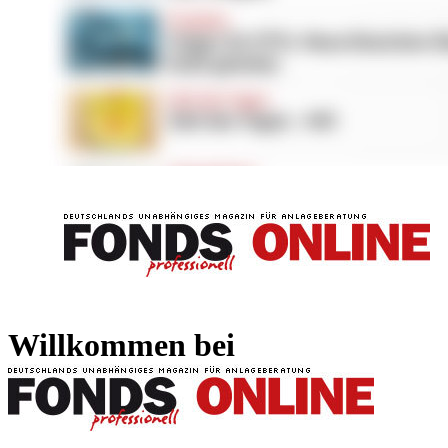
FONDS professionell
FONDS professi
Willkommen bei