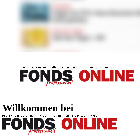
FONDS professionell
FONDS professi
Willkommen bei