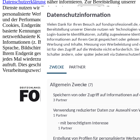
Datenschutzerklärung
näher informieren.
Zur Bereitstellung unserer
Dienste nutzen wir Technologien von
. Zwecke:
Partnern (5)
personalisierte Werbung und Inhalte, Messung von Werbeleistung
Datenschutzinformation
und der Performance von Inhalten sowie Zielgruppenforschung.
Vielen Dank für Ihren Besuch auf fondsprofessionell.de
Cookies, Endgeräte- oder ähnliche Online-Kennungen (z. B. login-
Bereitstellung unserer Dienste nutzen wir Technologien
basierte Kennungen, zufällig generierte Kennungen,
Login-basierte Identifikatoren, zufällig zugewiesene Id
netzwerkbasierte Kennungen) können zusammen mit anderen
Informationen auf Ihrem Gerät gespeichert oder gelese
Informationen (z. B. Browsertyp und Browserinformationen,
Werbung und Inhalte, Messung von Werbeleistung und d
Sprache, Bildschirmgröße, unterstützte Technologien usw.) auf
ist für den Zugriff auf die Website nicht erforderlich. S
Ihrem Endgerät gespeichert oder von dort ausgelesen werden, um es
Schalter ändern, oder später jederzeit via Datenschutzer
jedes Mal wiederzuerkennen, wenn es eine App oder einer Webseite
aufruft. Dies geschieht für einen oder mehrere der hier aufgeführten
ZWECKE
PARTNER
Verarbeitungszwecke.
Allgemein Zwecke
(7)
Speichern von oder Zugriff auf Informationen au
3 Partner
FONDS professionell
Verwendung reduzierter Daten zur Auswahl von
1 Partner
- mit berechtigtem Interesse
1 Partner
Erstellung von Profilen für personalisierte Werbu