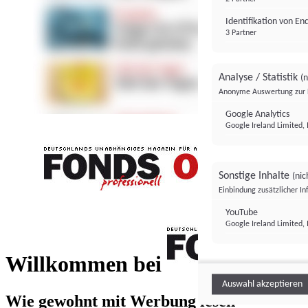
Identifikation von E
3 Partner
Analyse / Statistik
(n
Anonyme Auswertung zur 
Google Analytics
Google Ireland Limited, 
Sonstige Inhalte
(nic
Einbindung zusätzlicher I
FONDS professionell
YouTube
Google Ireland Limited, 
FONDS profess
Willkommen bei
Auswahl akzeptieren
Wie gewohnt mit Werbung lesen