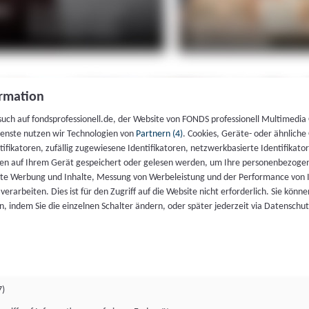
rmation
such auf fondsprofessionell.de, der Website von FONDS professionell Multimedia
ienste nutzen wir Technologien von
Partnern (4)
. Cookies, Geräte- oder ähnliche
entifikatoren, zufällig zugewiesene Identifikatoren, netzwerkbasierte Identifik
en auf Ihrem Gerät gespeichert oder gelesen werden, um Ihre personenbezogen
rte Werbung und Inhalte, Messung von Werbeleistung und der Performance von 
erarbeiten. Dies ist für den Zugriff auf die Website nicht erforderlich. Sie können
, indem Sie die einzelnen Schalter ändern, oder später jederzeit via Datenschu
7)