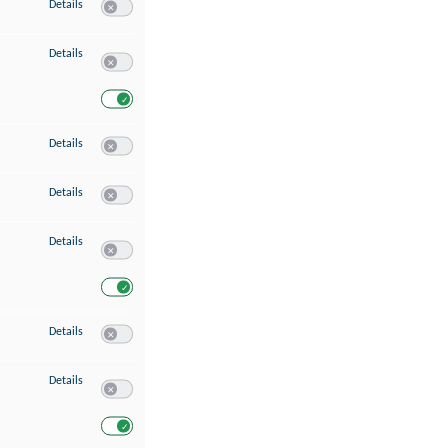
zu Speichern von oder Zugriff auf Informationen auf einem Endgerät
Details
Switch zum Einwilligen bzw. Ablehnen des Dienstes Speichern 
zu Verwendung reduzierter Daten zur Auswahl von Werbeanzeigen
Details
Switch zum Einwilligen bzw. Ablehnen des Dienstes Verwend
Switch zum Einwilligen bzw. Ablehnen des Dienstes Verwendu
zu Erstellung von Profilen für personalisierte Werbung
Details
Switch zum Einwilligen bzw. Ablehnen des Dienstes Erstellung 
zu Verwendung von Profilen zur Auswahl personalisierter Werbung
Details
Switch zum Einwilligen bzw. Ablehnen des Dienstes Verwendun
zu Messung der Werbeleistung
Details
Switch zum Einwilligen bzw. Ablehnen des Dienstes Messung 
Switch zum Einwilligen bzw. Ablehnen des Dienstes Messung d
zu Messung der Performance von Inhalten
Details
Switch zum Einwilligen bzw. Ablehnen des Dienstes Messung 
zu Analyse von Zielgruppen durch Statistiken oder Kombinationen von Dat
Details
Switch zum Einwilligen bzw. Ablehnen des Dienstes Analyse v
Switch zum Einwilligen bzw. Ablehnen des Dienstes Analyse v