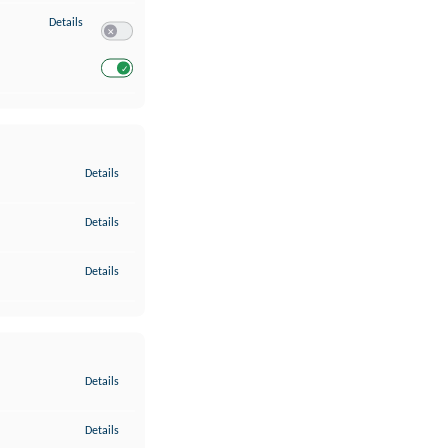
zu Entwicklung und Verbesserung der Angebote
Details
Switch zum Einwilligen bzw. Ablehnen des Dienstes Entwickl
Switch zum Einwilligen bzw. Ablehnen des Dienstes Entwicklu
zu Gewährleistung der Sicherheit, Verhinderung und Aufdeckung v
Details
zu Bereitstellung und Anzeige von Werbung und Inhalten
Details
zu Ihre Entscheidungen zum Datenschutz speichern und übermittel
Details
zu Abgleichung und Kombination von Daten aus unterschiedlichen 
Details
zu Verknüpfung verschiedener Endgeräte
Details