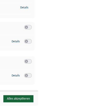
zu Identifikation von Endgeräten anhand automatisch übermittelte
Details
Switch zum Einwilligen bzw. Ablehnen der Kategorie Analyse / 
zu Google Analytics
Details
Switch zum Einwilligen bzw. Ablehnen des Dienstes Google Ana
Switch zum Einwilligen bzw. Ablehnen der Kategorie Sonstige 
zu YouTube
Details
Switch zum Einwilligen bzw. Ablehnen des Dienstes YouTube
Alles akzeptieren