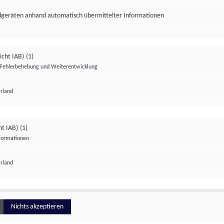
ndgeräten anhand automatisch übermittelter Informationen
icht IAB)
(1)
Fehlerbehebung und Weiterentwicklung
Irland
Impressum
Datenschutzerklärung
Datenschutzeinstellungen
ht IAB)
(1)
nformationen
Irland
ionell
Nichts akzeptieren