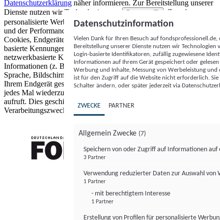
Datenschutzerklärung
näher informieren.
Zur Bereitstellung unserer
Dienste nutzen wir Technologien von
. Zwecke:
Partnern (5)
personalisierte Werbung und Inhalte, Messung von Werbeleistung
Datenschutzinformation
und der Performance von Inhalten sowie Zielgruppenforschung.
Vielen Dank für Ihren Besuch auf fondsprofessionell.de
Cookies, Endgeräte- oder ähnliche Online-Kennungen (z. B. login-
Bereitstellung unserer Dienste nutzen wir Technologien
basierte Kennungen, zufällig generierte Kennungen,
Login-basierte Identifikatoren, zufällig zugewiesene Id
netzwerkbasierte Kennungen) können zusammen mit anderen
Informationen auf Ihrem Gerät gespeichert oder gelese
Informationen (z. B. Browsertyp und Browserinformationen,
Werbung und Inhalte, Messung von Werbeleistung und d
Sprache, Bildschirmgröße, unterstützte Technologien usw.) auf
ist für den Zugriff auf die Website nicht erforderlich. S
Ihrem Endgerät gespeichert oder von dort ausgelesen werden, um es
Schalter ändern, oder später jederzeit via Datenschutzer
jedes Mal wiederzuerkennen, wenn es eine App oder einer Webseite
aufruft. Dies geschieht für einen oder mehrere der hier aufgeführten
ZWECKE
PARTNER
Verarbeitungszwecke.
Allgemein Zwecke
(7)
Speichern von oder Zugriff auf Informationen au
3 Partner
FONDS professionell
Verwendung reduzierter Daten zur Auswahl von
1 Partner
- mit berechtigtem Interesse
1 Partner
Erstellung von Profilen für personalisierte Werbu