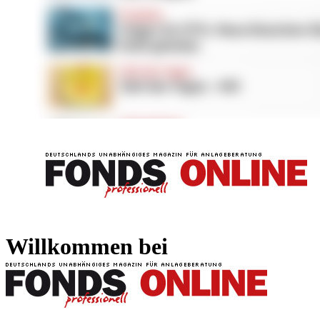
FONDS professionell
FONDS professi
Willkommen bei