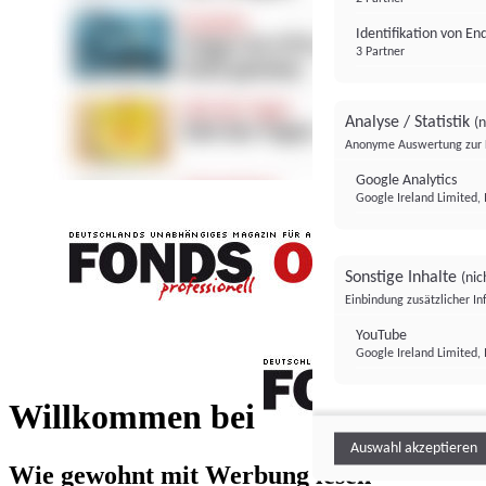
Identifikation von E
3 Partner
Analyse / Statistik
(n
Anonyme Auswertung zur 
Google Analytics
Google Ireland Limited, 
Sonstige Inhalte
(nic
Einbindung zusätzlicher I
FONDS professionell
YouTube
Google Ireland Limited, 
FONDS profess
Willkommen bei
Auswahl akzeptieren
Wie gewohnt mit Werbung lesen