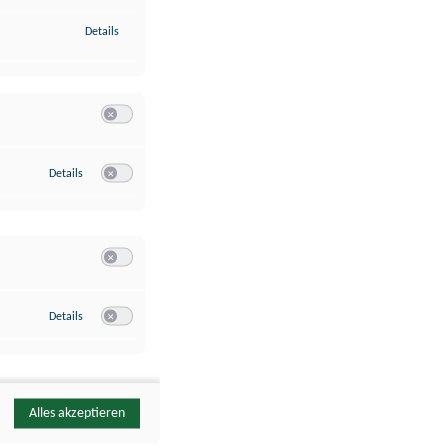
zu Identifikation von Endgeräten anhand automatisch übermittelte
Details
Switch zum Einwilligen bzw. Ablehnen der Kategorie Analyse / 
zu Google Analytics
Details
Switch zum Einwilligen bzw. Ablehnen des Dienstes Google Ana
Switch zum Einwilligen bzw. Ablehnen der Kategorie Sonstige 
zu YouTube
Details
Switch zum Einwilligen bzw. Ablehnen des Dienstes YouTube
Alles akzeptieren