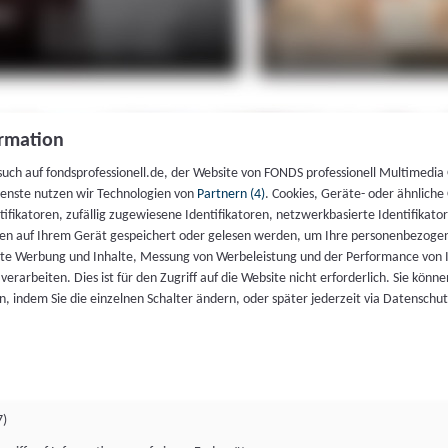
rmation
such auf fondsprofessionell.de, der Website von FONDS professionell Multimedia
ienste nutzen wir Technologien von
Partnern (4)
. Cookies, Geräte- oder ähnliche
entifikatoren, zufällig zugewiesene Identifikatoren, netzwerkbasierte Identifik
en auf Ihrem Gerät gespeichert oder gelesen werden, um Ihre personenbezogen
rte Werbung und Inhalte, Messung von Werbeleistung und der Performance von 
erarbeiten. Dies ist für den Zugriff auf die Website nicht erforderlich. Sie können
, indem Sie die einzelnen Schalter ändern, oder später jederzeit via Datenschu
7)