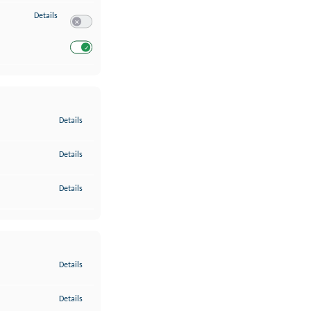
zu Entwicklung und Verbesserung der Angebote
Details
Switch zum Einwilligen bzw. Ablehnen des Dienstes Entwickl
Switch zum Einwilligen bzw. Ablehnen des Dienstes Entwicklu
zu Gewährleistung der Sicherheit, Verhinderung und Aufdeckung v
Details
zu Bereitstellung und Anzeige von Werbung und Inhalten
Details
zu Ihre Entscheidungen zum Datenschutz speichern und übermittel
Details
zu Abgleichung und Kombination von Daten aus unterschiedlichen 
Details
zu Verknüpfung verschiedener Endgeräte
Details