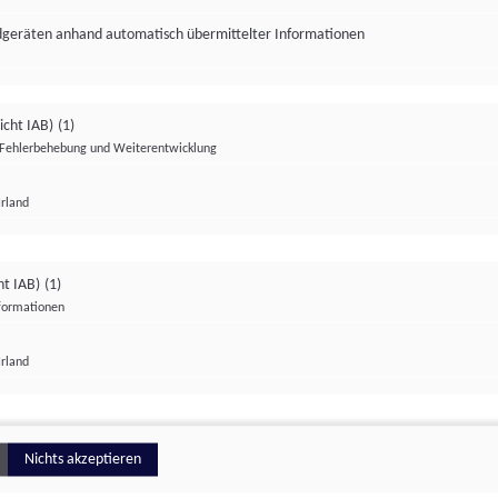
ndgeräten anhand automatisch übermittelter Informationen
icht IAB)
(1)
Fehlerbehebung und Weiterentwicklung
Irland
Impressum
Datenschutzerklärung
Datenschutzeinstellungen
ht IAB)
(1)
nformationen
Irland
ionell
Nichts akzeptieren