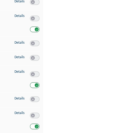
zu Speichern von oder Zugriff auf Informationen auf einem Endgerät
Details
Switch zum Einwilligen bzw. Ablehnen des Dienstes Speichern 
zu Verwendung reduzierter Daten zur Auswahl von Werbeanzeigen
Details
Switch zum Einwilligen bzw. Ablehnen des Dienstes Verwend
Switch zum Einwilligen bzw. Ablehnen des Dienstes Verwendu
zu Erstellung von Profilen für personalisierte Werbung
Details
Switch zum Einwilligen bzw. Ablehnen des Dienstes Erstellung 
zu Verwendung von Profilen zur Auswahl personalisierter Werbung
Details
Switch zum Einwilligen bzw. Ablehnen des Dienstes Verwendun
zu Messung der Werbeleistung
Details
Switch zum Einwilligen bzw. Ablehnen des Dienstes Messung 
Switch zum Einwilligen bzw. Ablehnen des Dienstes Messung d
zu Messung der Performance von Inhalten
Details
Switch zum Einwilligen bzw. Ablehnen des Dienstes Messung 
zu Analyse von Zielgruppen durch Statistiken oder Kombinationen von Dat
Details
Switch zum Einwilligen bzw. Ablehnen des Dienstes Analyse v
Switch zum Einwilligen bzw. Ablehnen des Dienstes Analyse v