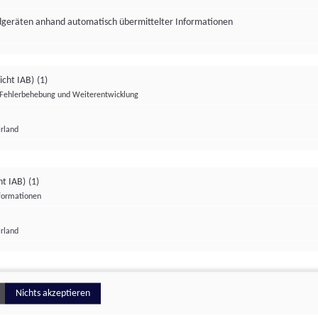
ndgeräten anhand automatisch übermittelter Informationen
icht IAB)
(1)
Fehlerbehebung und Weiterentwicklung
Irland
Impressum
Datenschutzerklärung
Datenschutzeinstellungen
ht IAB)
(1)
nformationen
Irland
ionell
Nichts akzeptieren