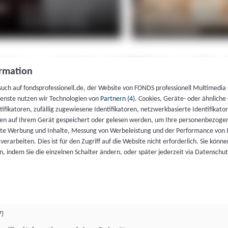
rmation
such auf fondsprofessionell.de, der Website von FONDS professionell Multimedia
ienste nutzen wir Technologien von
Partnern (4)
. Cookies, Geräte- oder ähnliche
entifikatoren, zufällig zugewiesene Identifikatoren, netzwerkbasierte Identifik
en auf Ihrem Gerät gespeichert oder gelesen werden, um Ihre personenbezogen
rte Werbung und Inhalte, Messung von Werbeleistung und der Performance von 
erarbeiten. Dies ist für den Zugriff auf die Website nicht erforderlich. Sie können
, indem Sie die einzelnen Schalter ändern, oder später jederzeit via Datenschu
7)