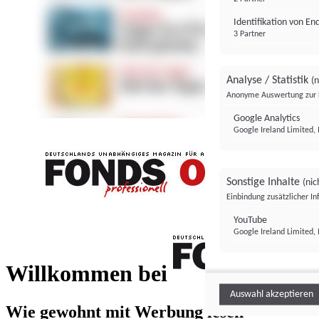
Identifikation von E
3 Partner
Analyse / Statistik
(n
Anonyme Auswertung zur 
Google Analytics
Google Ireland Limited, 
Sonstige Inhalte
(nic
Einbindung zusätzlicher I
FONDS professionell
YouTube
Google Ireland Limited, 
FONDS profess
Willkommen bei
Auswahl akzeptieren
Wie gewohnt mit Werbung lesen