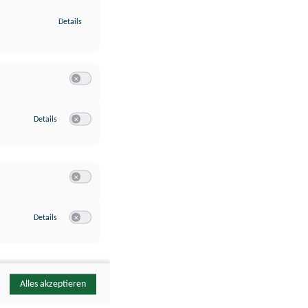
zu Identifikation von Endgeräten anhand automatisch übermittelte
Details
Switch zum Einwilligen bzw. Ablehnen der Kategorie Analyse / 
zu Google Analytics
Details
Switch zum Einwilligen bzw. Ablehnen des Dienstes Google Ana
Switch zum Einwilligen bzw. Ablehnen der Kategorie Sonstige 
zu YouTube
Details
Switch zum Einwilligen bzw. Ablehnen des Dienstes YouTube
Alles akzeptieren