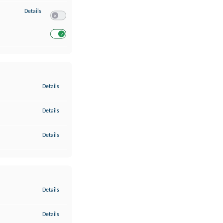
zu Entwicklung und Verbesserung der Angebote
Details
Switch zum Einwilligen bzw. Ablehnen des Dienstes Entwickl
Switch zum Einwilligen bzw. Ablehnen des Dienstes Entwicklu
zu Gewährleistung der Sicherheit, Verhinderung und Aufdeckung v
Details
zu Bereitstellung und Anzeige von Werbung und Inhalten
Details
zu Ihre Entscheidungen zum Datenschutz speichern und übermittel
Details
zu Abgleichung und Kombination von Daten aus unterschiedlichen 
Details
zu Verknüpfung verschiedener Endgeräte
Details