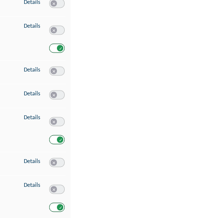
zu Speichern von oder Zugriff auf Informationen auf einem Endgerät
Details
Switch zum Einwilligen bzw. Ablehnen des Dienstes Speichern 
zu Verwendung reduzierter Daten zur Auswahl von Werbeanzeigen
Details
Switch zum Einwilligen bzw. Ablehnen des Dienstes Verwend
Switch zum Einwilligen bzw. Ablehnen des Dienstes Verwendu
zu Erstellung von Profilen für personalisierte Werbung
Details
Switch zum Einwilligen bzw. Ablehnen des Dienstes Erstellung 
zu Verwendung von Profilen zur Auswahl personalisierter Werbung
Details
Switch zum Einwilligen bzw. Ablehnen des Dienstes Verwendun
zu Messung der Werbeleistung
Details
Switch zum Einwilligen bzw. Ablehnen des Dienstes Messung 
Switch zum Einwilligen bzw. Ablehnen des Dienstes Messung d
zu Messung der Performance von Inhalten
Details
Switch zum Einwilligen bzw. Ablehnen des Dienstes Messung 
zu Analyse von Zielgruppen durch Statistiken oder Kombinationen von Dat
Details
Switch zum Einwilligen bzw. Ablehnen des Dienstes Analyse v
Switch zum Einwilligen bzw. Ablehnen des Dienstes Analyse v