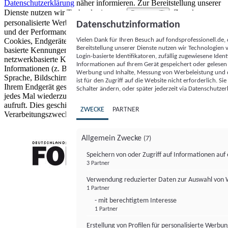
Datenschutzerklärung
näher informieren.
Zur Bereitstellung unserer
Dienste nutzen wir Technologien von
. Zwecke:
Partnern (5)
personalisierte Werbung und Inhalte, Messung von Werbeleistung
Datenschutzinformation
und der Performance von Inhalten sowie Zielgruppenforschung.
Vielen Dank für Ihren Besuch auf fondsprofessionell.de
Cookies, Endgeräte- oder ähnliche Online-Kennungen (z. B. login-
Bereitstellung unserer Dienste nutzen wir Technologien
basierte Kennungen, zufällig generierte Kennungen,
Login-basierte Identifikatoren, zufällig zugewiesene Id
netzwerkbasierte Kennungen) können zusammen mit anderen
Informationen auf Ihrem Gerät gespeichert oder gelese
Informationen (z. B. Browsertyp und Browserinformationen,
Werbung und Inhalte, Messung von Werbeleistung und d
Sprache, Bildschirmgröße, unterstützte Technologien usw.) auf
ist für den Zugriff auf die Website nicht erforderlich. S
Ihrem Endgerät gespeichert oder von dort ausgelesen werden, um es
Schalter ändern, oder später jederzeit via Datenschutzer
jedes Mal wiederzuerkennen, wenn es eine App oder einer Webseite
aufruft. Dies geschieht für einen oder mehrere der hier aufgeführten
ZWECKE
PARTNER
Verarbeitungszwecke.
Allgemein Zwecke
(7)
Speichern von oder Zugriff auf Informationen au
3 Partner
FONDS professionell
Verwendung reduzierter Daten zur Auswahl von
1 Partner
- mit berechtigtem Interesse
1 Partner
Erstellung von Profilen für personalisierte Werbu