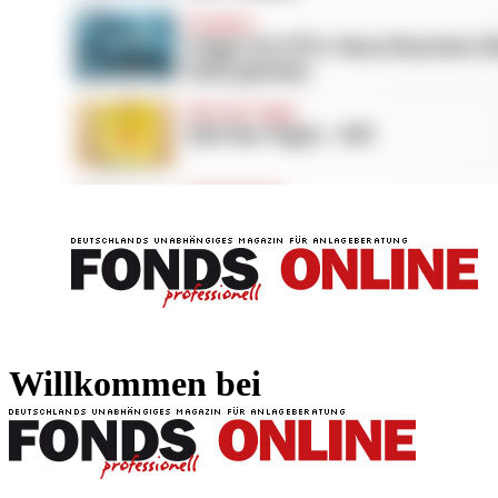
FONDS professionell
FONDS professi
Willkommen bei