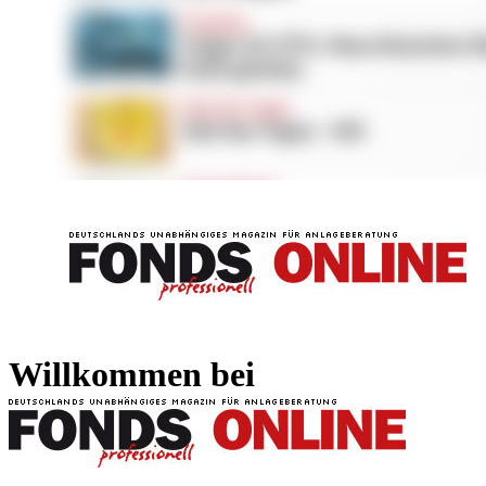
FONDS professionell
FONDS professi
Willkommen bei