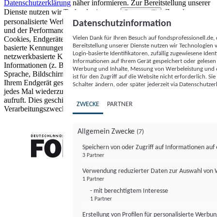
Datenschutzerklärung
näher informieren.
Zur Bereitstellung unserer
Dienste nutzen wir Technologien von
. Zwecke:
Partnern (5)
personalisierte Werbung und Inhalte, Messung von Werbeleistung
Datenschutzinformation
und der Performance von Inhalten sowie Zielgruppenforschung.
Vielen Dank für Ihren Besuch auf fondsprofessionell.de
Cookies, Endgeräte- oder ähnliche Online-Kennungen (z. B. login-
Bereitstellung unserer Dienste nutzen wir Technologien
basierte Kennungen, zufällig generierte Kennungen,
Login-basierte Identifikatoren, zufällig zugewiesene Id
netzwerkbasierte Kennungen) können zusammen mit anderen
Informationen auf Ihrem Gerät gespeichert oder gelese
Informationen (z. B. Browsertyp und Browserinformationen,
Werbung und Inhalte, Messung von Werbeleistung und d
Sprache, Bildschirmgröße, unterstützte Technologien usw.) auf
ist für den Zugriff auf die Website nicht erforderlich. S
Ihrem Endgerät gespeichert oder von dort ausgelesen werden, um es
Schalter ändern, oder später jederzeit via Datenschutzer
jedes Mal wiederzuerkennen, wenn es eine App oder einer Webseite
aufruft. Dies geschieht für einen oder mehrere der hier aufgeführten
ZWECKE
PARTNER
Verarbeitungszwecke.
Allgemein Zwecke
(7)
Speichern von oder Zugriff auf Informationen au
3 Partner
FONDS professionell
Verwendung reduzierter Daten zur Auswahl von
1 Partner
- mit berechtigtem Interesse
1 Partner
Erstellung von Profilen für personalisierte Werbu