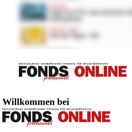
FONDS professionell
FONDS professi
Willkommen bei