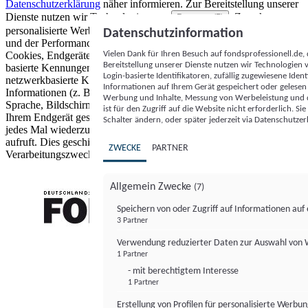
Datenschutzerklärung
näher informieren.
Zur Bereitstellung unserer
Dienste nutzen wir Technologien von
. Zwecke:
Partnern (5)
personalisierte Werbung und Inhalte, Messung von Werbeleistung
Datenschutzinformation
und der Performance von Inhalten sowie Zielgruppenforschung.
Vielen Dank für Ihren Besuch auf fondsprofessionell.de
Cookies, Endgeräte- oder ähnliche Online-Kennungen (z. B. login-
Bereitstellung unserer Dienste nutzen wir Technologien
basierte Kennungen, zufällig generierte Kennungen,
Login-basierte Identifikatoren, zufällig zugewiesene Id
netzwerkbasierte Kennungen) können zusammen mit anderen
Informationen auf Ihrem Gerät gespeichert oder gelese
Informationen (z. B. Browsertyp und Browserinformationen,
Werbung und Inhalte, Messung von Werbeleistung und d
Sprache, Bildschirmgröße, unterstützte Technologien usw.) auf
ist für den Zugriff auf die Website nicht erforderlich. S
Ihrem Endgerät gespeichert oder von dort ausgelesen werden, um es
Schalter ändern, oder später jederzeit via Datenschutzer
jedes Mal wiederzuerkennen, wenn es eine App oder einer Webseite
aufruft. Dies geschieht für einen oder mehrere der hier aufgeführten
ZWECKE
PARTNER
Verarbeitungszwecke.
Allgemein Zwecke
(7)
Speichern von oder Zugriff auf Informationen au
3 Partner
FONDS professionell
Verwendung reduzierter Daten zur Auswahl von
1 Partner
- mit berechtigtem Interesse
1 Partner
Erstellung von Profilen für personalisierte Werbu