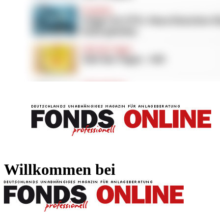
FONDS professionell
FONDS professi
Willkommen bei