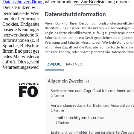
Datenschutzerklärung
näher informieren.
Zur Bereitstellung unserer
Dienste nutzen wir Technologien von
. Zwecke:
Partnern (5)
personalisierte Werbung und Inhalte, Messung von Werbeleistung
Datenschutzinformation
und der Performance von Inhalten sowie Zielgruppenforschung.
Vielen Dank für Ihren Besuch auf fondsprofessionell.de
Cookies, Endgeräte- oder ähnliche Online-Kennungen (z. B. login-
Bereitstellung unserer Dienste nutzen wir Technologien
basierte Kennungen, zufällig generierte Kennungen,
Login-basierte Identifikatoren, zufällig zugewiesene Id
netzwerkbasierte Kennungen) können zusammen mit anderen
Informationen auf Ihrem Gerät gespeichert oder gelese
Informationen (z. B. Browsertyp und Browserinformationen,
Werbung und Inhalte, Messung von Werbeleistung und d
Sprache, Bildschirmgröße, unterstützte Technologien usw.) auf
ist für den Zugriff auf die Website nicht erforderlich. S
Ihrem Endgerät gespeichert oder von dort ausgelesen werden, um es
Schalter ändern, oder später jederzeit via Datenschutzer
jedes Mal wiederzuerkennen, wenn es eine App oder einer Webseite
aufruft. Dies geschieht für einen oder mehrere der hier aufgeführten
ZWECKE
PARTNER
Verarbeitungszwecke.
Allgemein Zwecke
(7)
Speichern von oder Zugriff auf Informationen au
3 Partner
FONDS professionell
Verwendung reduzierter Daten zur Auswahl von
1 Partner
- mit berechtigtem Interesse
1 Partner
Erstellung von Profilen für personalisierte Werbu