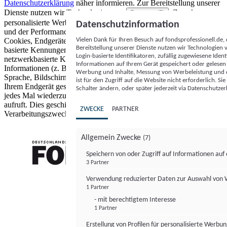
Datenschutzerklärung
näher informieren.
Zur Bereitstellung unserer
Dienste nutzen wir Technologien von
. Zwecke:
Partnern (5)
personalisierte Werbung und Inhalte, Messung von Werbeleistung
Datenschutzinformation
und der Performance von Inhalten sowie Zielgruppenforschung.
Vielen Dank für Ihren Besuch auf fondsprofessionell.de
Cookies, Endgeräte- oder ähnliche Online-Kennungen (z. B. login-
Bereitstellung unserer Dienste nutzen wir Technologien
basierte Kennungen, zufällig generierte Kennungen,
Login-basierte Identifikatoren, zufällig zugewiesene Id
netzwerkbasierte Kennungen) können zusammen mit anderen
Informationen auf Ihrem Gerät gespeichert oder gelese
Informationen (z. B. Browsertyp und Browserinformationen,
Werbung und Inhalte, Messung von Werbeleistung und d
Sprache, Bildschirmgröße, unterstützte Technologien usw.) auf
ist für den Zugriff auf die Website nicht erforderlich. S
Ihrem Endgerät gespeichert oder von dort ausgelesen werden, um es
Schalter ändern, oder später jederzeit via Datenschutzer
jedes Mal wiederzuerkennen, wenn es eine App oder einer Webseite
aufruft. Dies geschieht für einen oder mehrere der hier aufgeführten
ZWECKE
PARTNER
Verarbeitungszwecke.
Allgemein Zwecke
(7)
Speichern von oder Zugriff auf Informationen au
3 Partner
FONDS professionell
Verwendung reduzierter Daten zur Auswahl von
1 Partner
- mit berechtigtem Interesse
1 Partner
Erstellung von Profilen für personalisierte Werbu