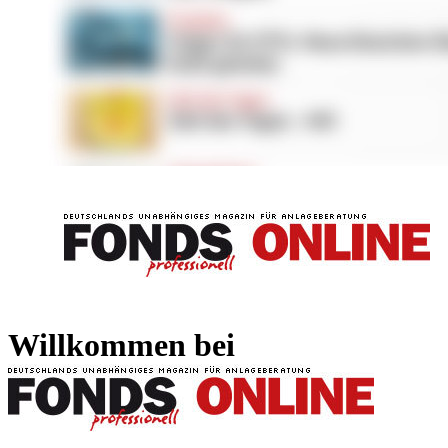
FONDS professionell
FONDS professi
Willkommen bei