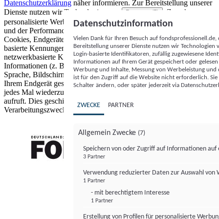
Datenschutzerklärung
näher informieren.
Zur Bereitstellung unserer
Dienste nutzen wir Technologien von
. Zwecke:
Partnern (5)
personalisierte Werbung und Inhalte, Messung von Werbeleistung
Datenschutzinformation
und der Performance von Inhalten sowie Zielgruppenforschung.
Vielen Dank für Ihren Besuch auf fondsprofessionell.de
Cookies, Endgeräte- oder ähnliche Online-Kennungen (z. B. login-
Bereitstellung unserer Dienste nutzen wir Technologien
basierte Kennungen, zufällig generierte Kennungen,
Login-basierte Identifikatoren, zufällig zugewiesene Id
netzwerkbasierte Kennungen) können zusammen mit anderen
Informationen auf Ihrem Gerät gespeichert oder gelese
Informationen (z. B. Browsertyp und Browserinformationen,
Werbung und Inhalte, Messung von Werbeleistung und d
Sprache, Bildschirmgröße, unterstützte Technologien usw.) auf
ist für den Zugriff auf die Website nicht erforderlich. S
Ihrem Endgerät gespeichert oder von dort ausgelesen werden, um es
Schalter ändern, oder später jederzeit via Datenschutzer
jedes Mal wiederzuerkennen, wenn es eine App oder einer Webseite
aufruft. Dies geschieht für einen oder mehrere der hier aufgeführten
ZWECKE
PARTNER
Verarbeitungszwecke.
Allgemein Zwecke
(7)
Speichern von oder Zugriff auf Informationen au
3 Partner
FONDS professionell
Verwendung reduzierter Daten zur Auswahl von
1 Partner
- mit berechtigtem Interesse
1 Partner
Erstellung von Profilen für personalisierte Werbu