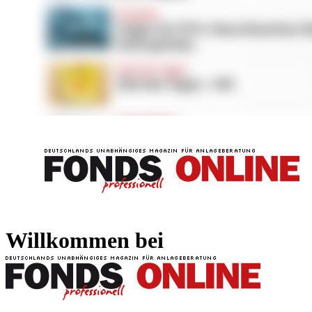
FONDS professionell
FONDS professi
Willkommen bei