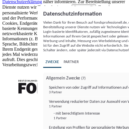
Datenschutzerklärung
näher informieren.
Zur Bereitstellung unserer
Dienste nutzen wir Technologien von
. Zwecke:
Partnern (5)
personalisierte Werbung und Inhalte, Messung von Werbeleistung
Datenschutzinformation
und der Performance von Inhalten sowie Zielgruppenforschung.
Vielen Dank für Ihren Besuch auf fondsprofessionell.de
Cookies, Endgeräte- oder ähnliche Online-Kennungen (z. B. login-
Bereitstellung unserer Dienste nutzen wir Technologien
basierte Kennungen, zufällig generierte Kennungen,
Login-basierte Identifikatoren, zufällig zugewiesene Id
netzwerkbasierte Kennungen) können zusammen mit anderen
Informationen auf Ihrem Gerät gespeichert oder gelese
Informationen (z. B. Browsertyp und Browserinformationen,
Werbung und Inhalte, Messung von Werbeleistung und d
Sprache, Bildschirmgröße, unterstützte Technologien usw.) auf
ist für den Zugriff auf die Website nicht erforderlich. S
Ihrem Endgerät gespeichert oder von dort ausgelesen werden, um es
Schalter ändern, oder später jederzeit via Datenschutzer
jedes Mal wiederzuerkennen, wenn es eine App oder einer Webseite
aufruft. Dies geschieht für einen oder mehrere der hier aufgeführten
ZWECKE
PARTNER
Verarbeitungszwecke.
Allgemein Zwecke
(7)
Speichern von oder Zugriff auf Informationen au
3 Partner
FONDS professionell
Verwendung reduzierter Daten zur Auswahl von
1 Partner
- mit berechtigtem Interesse
1 Partner
Erstellung von Profilen für personalisierte Werbu