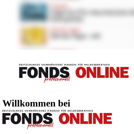
FONDS professionell
FONDS professi
Willkommen bei