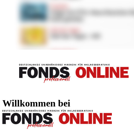
FONDS professionell
FONDS professi
Willkommen bei