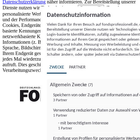
Datenschutzerklärung
näher informieren.
Zur Bereitstellung unserer
Dienste nutzen wir Technologien von
. Zwecke:
Partnern (5)
personalisierte Werbung und Inhalte, Messung von Werbeleistung
Datenschutzinformation
und der Performance von Inhalten sowie Zielgruppenforschung.
Vielen Dank für Ihren Besuch auf fondsprofessionell.de
Cookies, Endgeräte- oder ähnliche Online-Kennungen (z. B. login-
Bereitstellung unserer Dienste nutzen wir Technologien
basierte Kennungen, zufällig generierte Kennungen,
Login-basierte Identifikatoren, zufällig zugewiesene Id
netzwerkbasierte Kennungen) können zusammen mit anderen
Informationen auf Ihrem Gerät gespeichert oder gelese
Informationen (z. B. Browsertyp und Browserinformationen,
Werbung und Inhalte, Messung von Werbeleistung und d
Sprache, Bildschirmgröße, unterstützte Technologien usw.) auf
ist für den Zugriff auf die Website nicht erforderlich. S
Ihrem Endgerät gespeichert oder von dort ausgelesen werden, um es
Schalter ändern, oder später jederzeit via Datenschutzer
jedes Mal wiederzuerkennen, wenn es eine App oder einer Webseite
aufruft. Dies geschieht für einen oder mehrere der hier aufgeführten
ZWECKE
PARTNER
Verarbeitungszwecke.
Allgemein Zwecke
(7)
Speichern von oder Zugriff auf Informationen au
3 Partner
FONDS professionell
Verwendung reduzierter Daten zur Auswahl von
1 Partner
- mit berechtigtem Interesse
1 Partner
Erstellung von Profilen für personalisierte Werbu