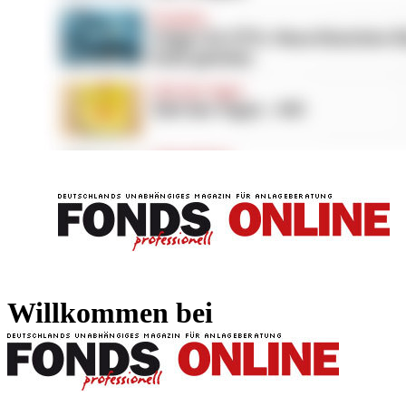
FONDS professionell
FONDS professi
Willkommen bei