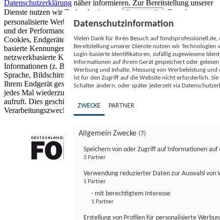
Datenschutzerklärung
näher informieren.
Zur Bereitstellung unserer
Dienste nutzen wir Technologien von
. Zwecke:
Partnern (5)
personalisierte Werbung und Inhalte, Messung von Werbeleistung
Datenschutzinformation
und der Performance von Inhalten sowie Zielgruppenforschung.
Vielen Dank für Ihren Besuch auf fondsprofessionell.de
Cookies, Endgeräte- oder ähnliche Online-Kennungen (z. B. login-
Bereitstellung unserer Dienste nutzen wir Technologien
basierte Kennungen, zufällig generierte Kennungen,
Login-basierte Identifikatoren, zufällig zugewiesene Id
netzwerkbasierte Kennungen) können zusammen mit anderen
Informationen auf Ihrem Gerät gespeichert oder gelese
Informationen (z. B. Browsertyp und Browserinformationen,
Werbung und Inhalte, Messung von Werbeleistung und d
Sprache, Bildschirmgröße, unterstützte Technologien usw.) auf
ist für den Zugriff auf die Website nicht erforderlich. S
Ihrem Endgerät gespeichert oder von dort ausgelesen werden, um es
Schalter ändern, oder später jederzeit via Datenschutzer
jedes Mal wiederzuerkennen, wenn es eine App oder einer Webseite
aufruft. Dies geschieht für einen oder mehrere der hier aufgeführten
ZWECKE
PARTNER
Verarbeitungszwecke.
Allgemein Zwecke
(7)
Speichern von oder Zugriff auf Informationen au
3 Partner
FONDS professionell
Verwendung reduzierter Daten zur Auswahl von
1 Partner
- mit berechtigtem Interesse
1 Partner
Erstellung von Profilen für personalisierte Werbu