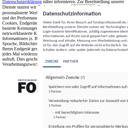
Datenschutzerklärung
näher informieren.
Zur Bereitstellung unserer
Dienste nutzen wir Technologien von
. Zwecke:
Partnern (5)
personalisierte Werbung und Inhalte, Messung von Werbeleistung
Datenschutzinformation
und der Performance von Inhalten sowie Zielgruppenforschung.
Vielen Dank für Ihren Besuch auf fondsprofessionell.de
Cookies, Endgeräte- oder ähnliche Online-Kennungen (z. B. login-
Bereitstellung unserer Dienste nutzen wir Technologien
basierte Kennungen, zufällig generierte Kennungen,
Login-basierte Identifikatoren, zufällig zugewiesene Id
netzwerkbasierte Kennungen) können zusammen mit anderen
Informationen auf Ihrem Gerät gespeichert oder gelese
Informationen (z. B. Browsertyp und Browserinformationen,
Werbung und Inhalte, Messung von Werbeleistung und d
Sprache, Bildschirmgröße, unterstützte Technologien usw.) auf
ist für den Zugriff auf die Website nicht erforderlich. S
Ihrem Endgerät gespeichert oder von dort ausgelesen werden, um es
Schalter ändern, oder später jederzeit via Datenschutzer
jedes Mal wiederzuerkennen, wenn es eine App oder einer Webseite
aufruft. Dies geschieht für einen oder mehrere der hier aufgeführten
ZWECKE
PARTNER
Verarbeitungszwecke.
Allgemein Zwecke
(7)
Speichern von oder Zugriff auf Informationen au
3 Partner
FONDS professionell
Verwendung reduzierter Daten zur Auswahl von
1 Partner
- mit berechtigtem Interesse
1 Partner
Erstellung von Profilen für personalisierte Werbu