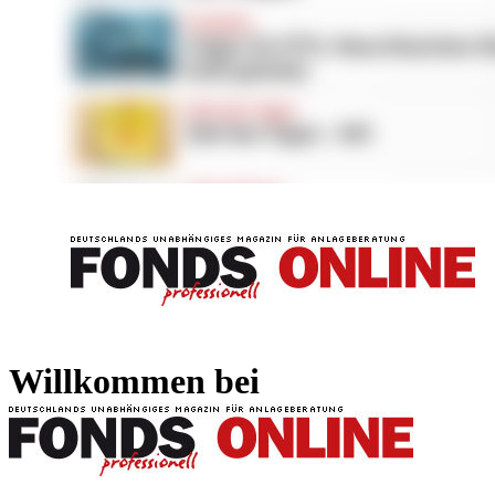
FONDS professionell
FONDS professi
Willkommen bei