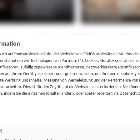
rmation
such auf fondsprofessionell.de, der Website von FONDS professionell Multimedia
ienste nutzen wir Technologien von
Partnern (4)
. Cookies, Geräte- oder ähnliche
entifikatoren, zufällig zugewiesene Identifikatoren, netzwerkbasierte Identifik
en auf Ihrem Gerät gespeichert oder gelesen werden, um Ihre personenbezogen
rte Werbung und Inhalte, Messung von Werbeleistung und der Performance von 
erarbeiten. Dies ist für den Zugriff auf die Website nicht erforderlich. Sie können
, indem Sie die einzelnen Schalter ändern, oder später jederzeit via Datenschu
7)