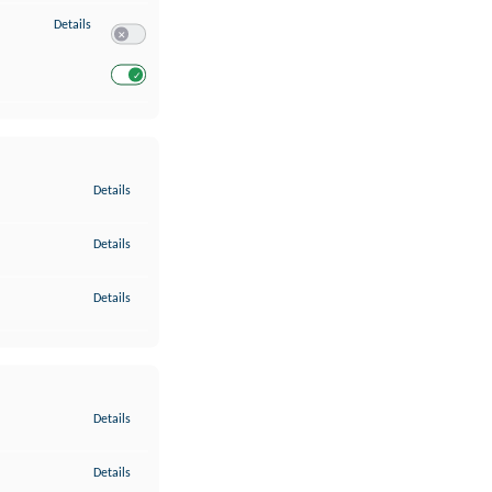
zu Entwicklung und Verbesserung der Angebote
Details
Switch zum Einwilligen bzw. Ablehnen des Dienstes Entwickl
Switch zum Einwilligen bzw. Ablehnen des Dienstes Entwicklu
zu Gewährleistung der Sicherheit, Verhinderung und Aufdeckung v
Details
zu Bereitstellung und Anzeige von Werbung und Inhalten
Details
zu Ihre Entscheidungen zum Datenschutz speichern und übermittel
Details
zu Abgleichung und Kombination von Daten aus unterschiedlichen 
Details
zu Verknüpfung verschiedener Endgeräte
Details