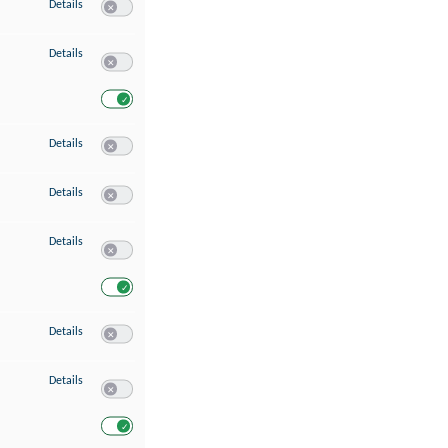
zu Speichern von oder Zugriff auf Informationen auf einem Endgerät
Details
Switch zum Einwilligen bzw. Ablehnen des Dienstes Speichern 
zu Verwendung reduzierter Daten zur Auswahl von Werbeanzeigen
Details
Switch zum Einwilligen bzw. Ablehnen des Dienstes Verwend
Switch zum Einwilligen bzw. Ablehnen des Dienstes Verwendu
zu Erstellung von Profilen für personalisierte Werbung
Details
Switch zum Einwilligen bzw. Ablehnen des Dienstes Erstellung 
zu Verwendung von Profilen zur Auswahl personalisierter Werbung
Details
Switch zum Einwilligen bzw. Ablehnen des Dienstes Verwendun
zu Messung der Werbeleistung
Details
Switch zum Einwilligen bzw. Ablehnen des Dienstes Messung 
Switch zum Einwilligen bzw. Ablehnen des Dienstes Messung d
zu Messung der Performance von Inhalten
Details
Switch zum Einwilligen bzw. Ablehnen des Dienstes Messung 
zu Analyse von Zielgruppen durch Statistiken oder Kombinationen von Dat
Details
Switch zum Einwilligen bzw. Ablehnen des Dienstes Analyse v
Switch zum Einwilligen bzw. Ablehnen des Dienstes Analyse v