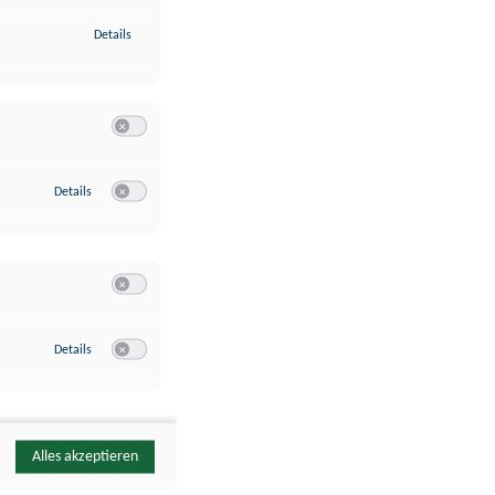
zu Identifikation von Endgeräten anhand automatisch übermittelte
Details
Switch zum Einwilligen bzw. Ablehnen der Kategorie Analyse / 
zu Google Analytics
Details
Switch zum Einwilligen bzw. Ablehnen des Dienstes Google Ana
Switch zum Einwilligen bzw. Ablehnen der Kategorie Sonstige 
zu YouTube
Details
Switch zum Einwilligen bzw. Ablehnen des Dienstes YouTube
Alles akzeptieren