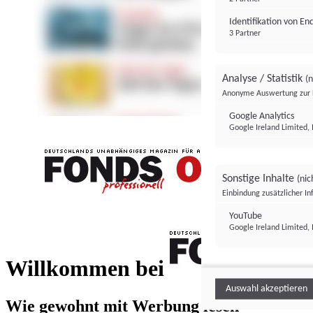
Identifikation von E
3 Partner
Analyse / Statistik
(n
Anonyme Auswertung zur 
Google Analytics
Google Ireland Limited, 
Sonstige Inhalte
(nic
Einbindung zusätzlicher I
FONDS professionell
YouTube
Google Ireland Limited, 
FONDS profess
Willkommen bei
Auswahl akzeptieren
Wie gewohnt mit Werbung lesen