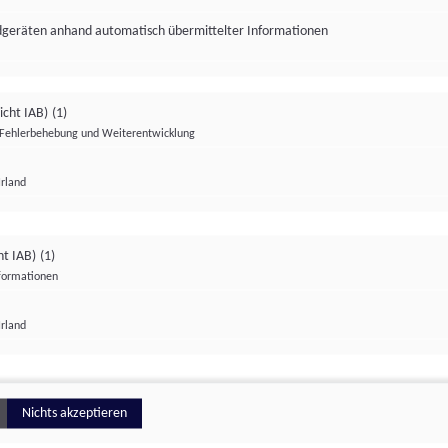
ndgeräten anhand automatisch übermittelter Informationen
icht IAB)
(1)
Fehlerbehebung und Weiterentwicklung
Irland
Impressum
Datenschutzerklärung
Datenschutzeinstellungen
ht IAB)
(1)
nformationen
Irland
ionell
Nichts akzeptieren