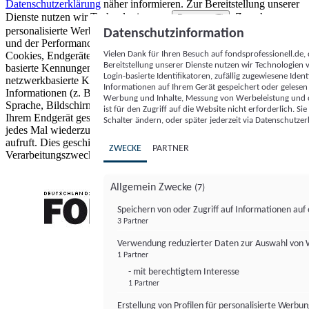
Datenschutzerklärung
näher informieren.
Zur Bereitstellung unserer
Dienste nutzen wir Technologien von
. Zwecke:
Partnern (5)
personalisierte Werbung und Inhalte, Messung von Werbeleistung
Datenschutzinformation
und der Performance von Inhalten sowie Zielgruppenforschung.
Vielen Dank für Ihren Besuch auf fondsprofessionell.de
Cookies, Endgeräte- oder ähnliche Online-Kennungen (z. B. login-
Bereitstellung unserer Dienste nutzen wir Technologien
basierte Kennungen, zufällig generierte Kennungen,
Login-basierte Identifikatoren, zufällig zugewiesene Id
netzwerkbasierte Kennungen) können zusammen mit anderen
Informationen auf Ihrem Gerät gespeichert oder gelese
Informationen (z. B. Browsertyp und Browserinformationen,
Werbung und Inhalte, Messung von Werbeleistung und d
Sprache, Bildschirmgröße, unterstützte Technologien usw.) auf
ist für den Zugriff auf die Website nicht erforderlich. S
Ihrem Endgerät gespeichert oder von dort ausgelesen werden, um es
Schalter ändern, oder später jederzeit via Datenschutzer
jedes Mal wiederzuerkennen, wenn es eine App oder einer Webseite
aufruft. Dies geschieht für einen oder mehrere der hier aufgeführten
ZWECKE
PARTNER
Verarbeitungszwecke.
Allgemein Zwecke
(7)
Speichern von oder Zugriff auf Informationen au
3 Partner
FONDS professionell
Verwendung reduzierter Daten zur Auswahl von
1 Partner
- mit berechtigtem Interesse
1 Partner
Erstellung von Profilen für personalisierte Werbu