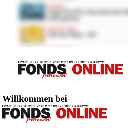
FONDS professionell
FONDS professi
Willkommen bei