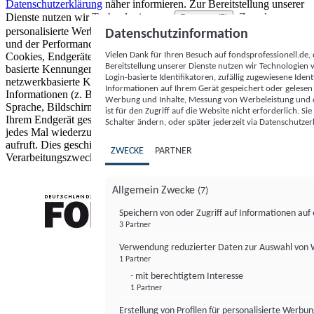
Datenschutzerklärung
näher informieren.
Zur Bereitstellung unserer
Dienste nutzen wir Technologien von
. Zwecke:
Partnern (5)
personalisierte Werbung und Inhalte, Messung von Werbeleistung
Datenschutzinformation
und der Performance von Inhalten sowie Zielgruppenforschung.
Vielen Dank für Ihren Besuch auf fondsprofessionell.de
Cookies, Endgeräte- oder ähnliche Online-Kennungen (z. B. login-
Bereitstellung unserer Dienste nutzen wir Technologien
basierte Kennungen, zufällig generierte Kennungen,
Login-basierte Identifikatoren, zufällig zugewiesene Id
netzwerkbasierte Kennungen) können zusammen mit anderen
Informationen auf Ihrem Gerät gespeichert oder gelese
Informationen (z. B. Browsertyp und Browserinformationen,
Werbung und Inhalte, Messung von Werbeleistung und d
Sprache, Bildschirmgröße, unterstützte Technologien usw.) auf
ist für den Zugriff auf die Website nicht erforderlich. S
Ihrem Endgerät gespeichert oder von dort ausgelesen werden, um es
Schalter ändern, oder später jederzeit via Datenschutzer
jedes Mal wiederzuerkennen, wenn es eine App oder einer Webseite
aufruft. Dies geschieht für einen oder mehrere der hier aufgeführten
ZWECKE
PARTNER
Verarbeitungszwecke.
Allgemein Zwecke
(7)
Speichern von oder Zugriff auf Informationen au
3 Partner
FONDS professionell
Verwendung reduzierter Daten zur Auswahl von
1 Partner
- mit berechtigtem Interesse
1 Partner
Erstellung von Profilen für personalisierte Werbu