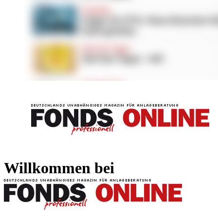
FONDS professionell
FONDS professi
Willkommen bei