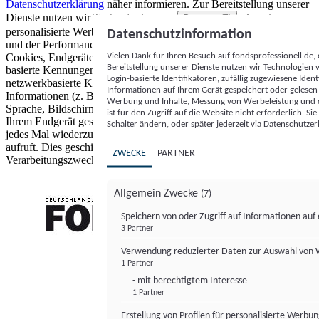
Datenschutzerklärung
näher informieren.
Zur Bereitstellung unserer
Dienste nutzen wir Technologien von
. Zwecke:
Partnern (5)
personalisierte Werbung und Inhalte, Messung von Werbeleistung
Datenschutzinformation
und der Performance von Inhalten sowie Zielgruppenforschung.
Vielen Dank für Ihren Besuch auf fondsprofessionell.de
Cookies, Endgeräte- oder ähnliche Online-Kennungen (z. B. login-
Bereitstellung unserer Dienste nutzen wir Technologien
basierte Kennungen, zufällig generierte Kennungen,
Login-basierte Identifikatoren, zufällig zugewiesene Id
netzwerkbasierte Kennungen) können zusammen mit anderen
Informationen auf Ihrem Gerät gespeichert oder gelese
Informationen (z. B. Browsertyp und Browserinformationen,
Werbung und Inhalte, Messung von Werbeleistung und d
Sprache, Bildschirmgröße, unterstützte Technologien usw.) auf
ist für den Zugriff auf die Website nicht erforderlich. S
Ihrem Endgerät gespeichert oder von dort ausgelesen werden, um es
Schalter ändern, oder später jederzeit via Datenschutzer
jedes Mal wiederzuerkennen, wenn es eine App oder einer Webseite
aufruft. Dies geschieht für einen oder mehrere der hier aufgeführten
ZWECKE
PARTNER
Verarbeitungszwecke.
Allgemein Zwecke
(7)
Speichern von oder Zugriff auf Informationen au
3 Partner
FONDS professionell
Verwendung reduzierter Daten zur Auswahl von
1 Partner
- mit berechtigtem Interesse
1 Partner
Erstellung von Profilen für personalisierte Werbu