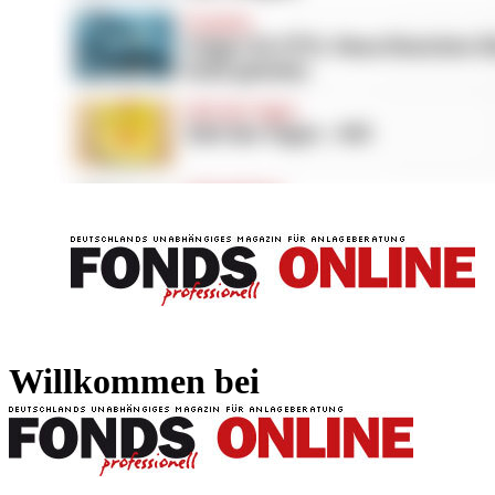
FONDS professionell
FONDS professi
Willkommen bei