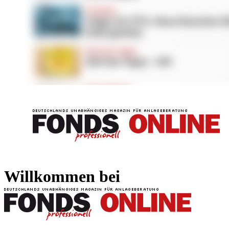
FONDS professionell
FONDS professi
Willkommen bei