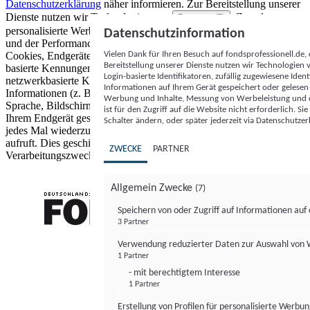
Datenschutzerklärung
näher informieren.
Zur Bereitstellung unserer
Dienste nutzen wir Technologien von
. Zwecke:
Partnern (5)
personalisierte Werbung und Inhalte, Messung von Werbeleistung
Datenschutzinformation
und der Performance von Inhalten sowie Zielgruppenforschung.
Vielen Dank für Ihren Besuch auf fondsprofessionell.de
Cookies, Endgeräte- oder ähnliche Online-Kennungen (z. B. login-
Bereitstellung unserer Dienste nutzen wir Technologien
basierte Kennungen, zufällig generierte Kennungen,
Login-basierte Identifikatoren, zufällig zugewiesene Id
netzwerkbasierte Kennungen) können zusammen mit anderen
Informationen auf Ihrem Gerät gespeichert oder gelese
Informationen (z. B. Browsertyp und Browserinformationen,
Werbung und Inhalte, Messung von Werbeleistung und d
Sprache, Bildschirmgröße, unterstützte Technologien usw.) auf
ist für den Zugriff auf die Website nicht erforderlich. S
Ihrem Endgerät gespeichert oder von dort ausgelesen werden, um es
Schalter ändern, oder später jederzeit via Datenschutzer
jedes Mal wiederzuerkennen, wenn es eine App oder einer Webseite
aufruft. Dies geschieht für einen oder mehrere der hier aufgeführten
ZWECKE
PARTNER
Verarbeitungszwecke.
Allgemein Zwecke
(7)
Speichern von oder Zugriff auf Informationen au
3 Partner
FONDS professionell
Verwendung reduzierter Daten zur Auswahl von
1 Partner
- mit berechtigtem Interesse
1 Partner
Erstellung von Profilen für personalisierte Werbu