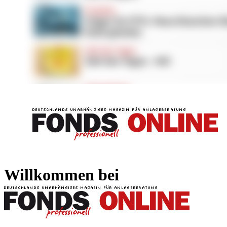
FONDS professionell
FONDS professi
Willkommen bei