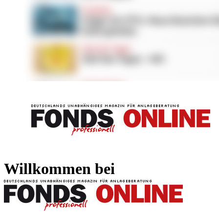
FONDS professionell
FONDS professi
Willkommen bei