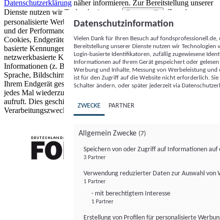
Datenschutzerklärung
näher informieren.
Zur Bereitstellung unserer
Dienste nutzen wir Technologien von
. Zwecke:
Partnern (5)
personalisierte Werbung und Inhalte, Messung von Werbeleistung
Datenschutzinformation
und der Performance von Inhalten sowie Zielgruppenforschung.
Vielen Dank für Ihren Besuch auf fondsprofessionell.de
Cookies, Endgeräte- oder ähnliche Online-Kennungen (z. B. login-
Bereitstellung unserer Dienste nutzen wir Technologien
basierte Kennungen, zufällig generierte Kennungen,
Login-basierte Identifikatoren, zufällig zugewiesene Id
netzwerkbasierte Kennungen) können zusammen mit anderen
Informationen auf Ihrem Gerät gespeichert oder gelese
Informationen (z. B. Browsertyp und Browserinformationen,
Werbung und Inhalte, Messung von Werbeleistung und d
Sprache, Bildschirmgröße, unterstützte Technologien usw.) auf
ist für den Zugriff auf die Website nicht erforderlich. S
Ihrem Endgerät gespeichert oder von dort ausgelesen werden, um es
Schalter ändern, oder später jederzeit via Datenschutzer
jedes Mal wiederzuerkennen, wenn es eine App oder einer Webseite
aufruft. Dies geschieht für einen oder mehrere der hier aufgeführten
ZWECKE
PARTNER
Verarbeitungszwecke.
Allgemein Zwecke
(7)
Speichern von oder Zugriff auf Informationen au
3 Partner
FONDS professionell
Verwendung reduzierter Daten zur Auswahl von
1 Partner
- mit berechtigtem Interesse
1 Partner
Erstellung von Profilen für personalisierte Werbu