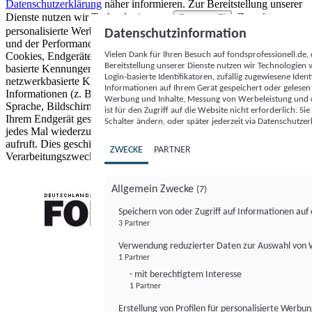
Datenschutzerklärung
näher informieren.
Zur Bereitstellung unserer
Dienste nutzen wir Technologien von
. Zwecke:
Partnern (5)
personalisierte Werbung und Inhalte, Messung von Werbeleistung
Datenschutzinformation
und der Performance von Inhalten sowie Zielgruppenforschung.
Vielen Dank für Ihren Besuch auf fondsprofessionell.de
Cookies, Endgeräte- oder ähnliche Online-Kennungen (z. B. login-
Bereitstellung unserer Dienste nutzen wir Technologien
basierte Kennungen, zufällig generierte Kennungen,
Login-basierte Identifikatoren, zufällig zugewiesene Id
netzwerkbasierte Kennungen) können zusammen mit anderen
Informationen auf Ihrem Gerät gespeichert oder gelese
Informationen (z. B. Browsertyp und Browserinformationen,
Werbung und Inhalte, Messung von Werbeleistung und d
Sprache, Bildschirmgröße, unterstützte Technologien usw.) auf
ist für den Zugriff auf die Website nicht erforderlich. S
Ihrem Endgerät gespeichert oder von dort ausgelesen werden, um es
Schalter ändern, oder später jederzeit via Datenschutzer
jedes Mal wiederzuerkennen, wenn es eine App oder einer Webseite
aufruft. Dies geschieht für einen oder mehrere der hier aufgeführten
ZWECKE
PARTNER
Verarbeitungszwecke.
Allgemein Zwecke
(7)
Speichern von oder Zugriff auf Informationen au
3 Partner
FONDS professionell
Verwendung reduzierter Daten zur Auswahl von
1 Partner
- mit berechtigtem Interesse
1 Partner
Erstellung von Profilen für personalisierte Werbu