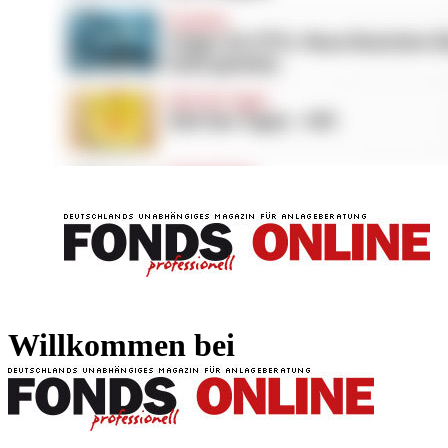
FONDS professionell
FONDS professi
Willkommen bei