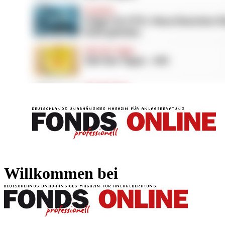
FONDS professionell
FONDS professi
Willkommen bei