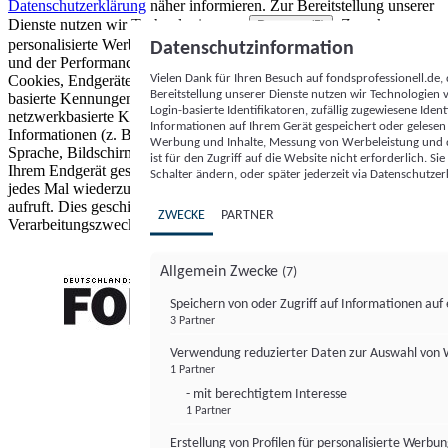
Datenschutzerklärung
näher informieren.
Zur Bereitstellung unserer
Dienste nutzen wir Technologien von
. Zwecke:
Partnern (5)
personalisierte Werbung und Inhalte, Messung von Werbeleistung
Datenschutzinformation
und der Performance von Inhalten sowie Zielgruppenforschung.
Vielen Dank für Ihren Besuch auf fondsprofessionell.de
Cookies, Endgeräte- oder ähnliche Online-Kennungen (z. B. login-
Bereitstellung unserer Dienste nutzen wir Technologien
basierte Kennungen, zufällig generierte Kennungen,
Login-basierte Identifikatoren, zufällig zugewiesene Id
netzwerkbasierte Kennungen) können zusammen mit anderen
Informationen auf Ihrem Gerät gespeichert oder gelese
Informationen (z. B. Browsertyp und Browserinformationen,
Werbung und Inhalte, Messung von Werbeleistung und d
Sprache, Bildschirmgröße, unterstützte Technologien usw.) auf
ist für den Zugriff auf die Website nicht erforderlich. S
Ihrem Endgerät gespeichert oder von dort ausgelesen werden, um es
Schalter ändern, oder später jederzeit via Datenschutzer
jedes Mal wiederzuerkennen, wenn es eine App oder einer Webseite
aufruft. Dies geschieht für einen oder mehrere der hier aufgeführten
ZWECKE
PARTNER
Verarbeitungszwecke.
Allgemein Zwecke
(7)
Speichern von oder Zugriff auf Informationen au
3 Partner
FONDS professionell
Verwendung reduzierter Daten zur Auswahl von
1 Partner
- mit berechtigtem Interesse
1 Partner
Erstellung von Profilen für personalisierte Werbu