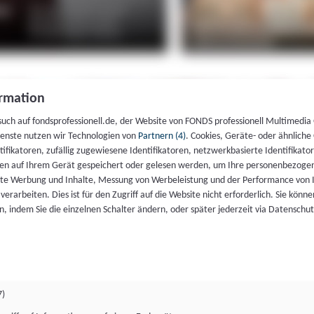
rmation
such auf fondsprofessionell.de, der Website von FONDS professionell Multimedia
ienste nutzen wir Technologien von
Partnern (4)
. Cookies, Geräte- oder ähnliche
entifikatoren, zufällig zugewiesene Identifikatoren, netzwerkbasierte Identifik
en auf Ihrem Gerät gespeichert oder gelesen werden, um Ihre personenbezogen
rte Werbung und Inhalte, Messung von Werbeleistung und der Performance von 
erarbeiten. Dies ist für den Zugriff auf die Website nicht erforderlich. Sie können
, indem Sie die einzelnen Schalter ändern, oder später jederzeit via Datenschu
7)