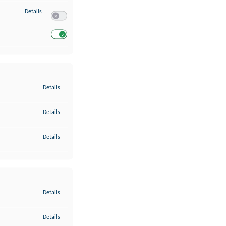
zu Entwicklung und Verbesserung der Angebote
Details
Switch zum Einwilligen bzw. Ablehnen des Dienstes Entwickl
Switch zum Einwilligen bzw. Ablehnen des Dienstes Entwicklu
zu Gewährleistung der Sicherheit, Verhinderung und Aufdeckung v
Details
zu Bereitstellung und Anzeige von Werbung und Inhalten
Details
zu Ihre Entscheidungen zum Datenschutz speichern und übermittel
Details
zu Abgleichung und Kombination von Daten aus unterschiedlichen 
Details
zu Verknüpfung verschiedener Endgeräte
Details