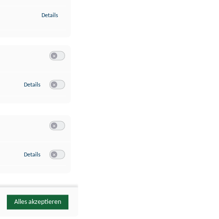
zu Identifikation von Endgeräten anhand automatisch übermittelte
Details
Switch zum Einwilligen bzw. Ablehnen der Kategorie Analyse / 
zu Google Analytics
Details
Switch zum Einwilligen bzw. Ablehnen des Dienstes Google Ana
Switch zum Einwilligen bzw. Ablehnen der Kategorie Sonstige 
zu YouTube
Details
Switch zum Einwilligen bzw. Ablehnen des Dienstes YouTube
Alles akzeptieren