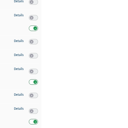
zu Speichern von oder Zugriff auf Informationen auf einem Endgerät
Details
Switch zum Einwilligen bzw. Ablehnen des Dienstes Speichern 
zu Verwendung reduzierter Daten zur Auswahl von Werbeanzeigen
Details
Switch zum Einwilligen bzw. Ablehnen des Dienstes Verwend
Switch zum Einwilligen bzw. Ablehnen des Dienstes Verwendu
zu Erstellung von Profilen für personalisierte Werbung
Details
Switch zum Einwilligen bzw. Ablehnen des Dienstes Erstellung 
zu Verwendung von Profilen zur Auswahl personalisierter Werbung
Details
Switch zum Einwilligen bzw. Ablehnen des Dienstes Verwendun
zu Messung der Werbeleistung
Details
Switch zum Einwilligen bzw. Ablehnen des Dienstes Messung 
Switch zum Einwilligen bzw. Ablehnen des Dienstes Messung d
zu Messung der Performance von Inhalten
Details
Switch zum Einwilligen bzw. Ablehnen des Dienstes Messung 
zu Analyse von Zielgruppen durch Statistiken oder Kombinationen von Dat
Details
Switch zum Einwilligen bzw. Ablehnen des Dienstes Analyse v
Switch zum Einwilligen bzw. Ablehnen des Dienstes Analyse v