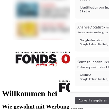
Identifikation von E
3 Partner
Analyse / Statistik
(n
Anonyme Auswertung zur 
Google Analytics
Google Ireland Limited, 
Sonstige Inhalte
(nic
Einbindung zusätzlicher I
FONDS professionell
YouTube
Google Ireland Limited, 
FONDS profess
Willkommen bei
Auswahl akzeptieren
Wie gewohnt mit Werbung lesen