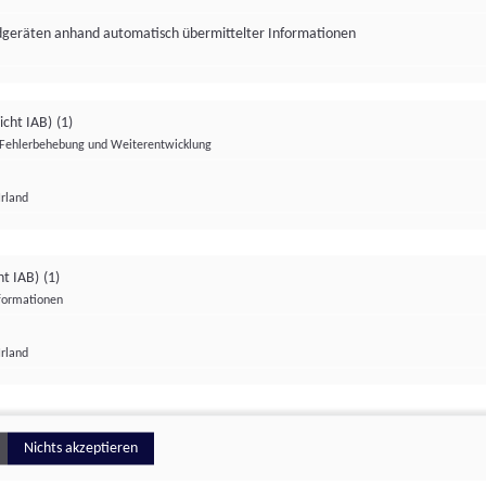
ndgeräten anhand automatisch übermittelter Informationen
icht IAB)
(1)
Fehlerbehebung und Weiterentwicklung
Irland
Impressum
Datenschutzerklärung
Datenschutzeinstellungen
ht IAB)
(1)
nformationen
Irland
ionell
Nichts akzeptieren