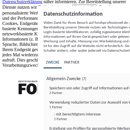
Datenschutzerklärung
näher informieren.
Zur Bereitstellung unserer
Dienste nutzen wir Technologien von
. Zwecke:
Partnern (5)
personalisierte Werbung und Inhalte, Messung von Werbeleistung
Datenschutzinformation
und der Performance von Inhalten sowie Zielgruppenforschung.
Vielen Dank für Ihren Besuch auf fondsprofessionell.de
Cookies, Endgeräte- oder ähnliche Online-Kennungen (z. B. login-
Bereitstellung unserer Dienste nutzen wir Technologien
basierte Kennungen, zufällig generierte Kennungen,
Login-basierte Identifikatoren, zufällig zugewiesene Id
netzwerkbasierte Kennungen) können zusammen mit anderen
Informationen auf Ihrem Gerät gespeichert oder gelese
Informationen (z. B. Browsertyp und Browserinformationen,
Werbung und Inhalte, Messung von Werbeleistung und d
Sprache, Bildschirmgröße, unterstützte Technologien usw.) auf
ist für den Zugriff auf die Website nicht erforderlich. S
Ihrem Endgerät gespeichert oder von dort ausgelesen werden, um es
Schalter ändern, oder später jederzeit via Datenschutzer
jedes Mal wiederzuerkennen, wenn es eine App oder einer Webseite
aufruft. Dies geschieht für einen oder mehrere der hier aufgeführten
ZWECKE
PARTNER
Verarbeitungszwecke.
Allgemein Zwecke
(7)
Speichern von oder Zugriff auf Informationen au
3 Partner
FONDS professionell
Verwendung reduzierter Daten zur Auswahl von
1 Partner
- mit berechtigtem Interesse
1 Partner
Erstellung von Profilen für personalisierte Werbu