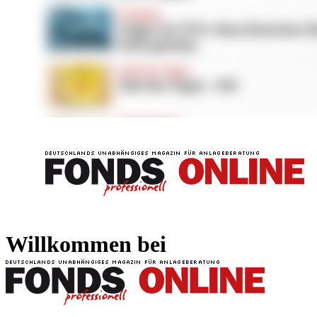
FONDS professionell
FONDS professi
Willkommen bei