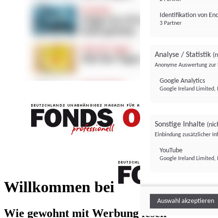
Identifikation von E
3 Partner
Analyse / Statistik
(n
Anonyme Auswertung zur 
Google Analytics
Google Ireland Limited, 
Sonstige Inhalte
(nic
Einbindung zusätzlicher I
FONDS professionell
YouTube
Google Ireland Limited, 
FONDS profess
Willkommen bei
Auswahl akzeptieren
Wie gewohnt mit Werbung lesen