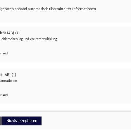
ndgeräten anhand automatisch übermittelter Informationen
icht IAB)
(1)
Fehlerbehebung und Weiterentwicklung
Irland
Impressum
Datenschutzerklärung
Datenschutzeinstellungen
ht IAB)
(1)
nformationen
Irland
ionell
Nichts akzeptieren