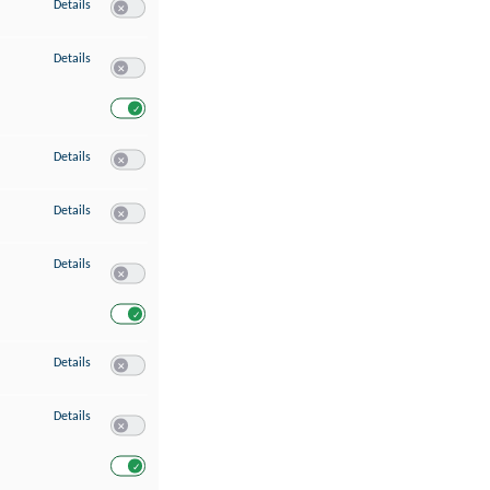
zu Speichern von oder Zugriff auf Informationen auf einem Endgerät
Details
Switch zum Einwilligen bzw. Ablehnen des Dienstes Speichern 
zu Verwendung reduzierter Daten zur Auswahl von Werbeanzeigen
Details
Switch zum Einwilligen bzw. Ablehnen des Dienstes Verwend
Switch zum Einwilligen bzw. Ablehnen des Dienstes Verwendu
zu Erstellung von Profilen für personalisierte Werbung
Details
Switch zum Einwilligen bzw. Ablehnen des Dienstes Erstellung 
zu Verwendung von Profilen zur Auswahl personalisierter Werbung
Details
Switch zum Einwilligen bzw. Ablehnen des Dienstes Verwendun
zu Messung der Werbeleistung
Details
Switch zum Einwilligen bzw. Ablehnen des Dienstes Messung 
Switch zum Einwilligen bzw. Ablehnen des Dienstes Messung d
zu Messung der Performance von Inhalten
Details
Switch zum Einwilligen bzw. Ablehnen des Dienstes Messung 
zu Analyse von Zielgruppen durch Statistiken oder Kombinationen von Dat
Details
Switch zum Einwilligen bzw. Ablehnen des Dienstes Analyse v
Switch zum Einwilligen bzw. Ablehnen des Dienstes Analyse v