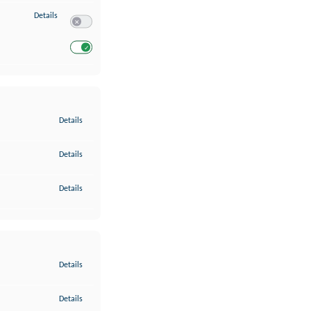
zu Entwicklung und Verbesserung der Angebote
Details
Switch zum Einwilligen bzw. Ablehnen des Dienstes Entwickl
Switch zum Einwilligen bzw. Ablehnen des Dienstes Entwicklu
zu Gewährleistung der Sicherheit, Verhinderung und Aufdeckung v
Details
zu Bereitstellung und Anzeige von Werbung und Inhalten
Details
zu Ihre Entscheidungen zum Datenschutz speichern und übermittel
Details
zu Abgleichung und Kombination von Daten aus unterschiedlichen 
Details
zu Verknüpfung verschiedener Endgeräte
Details