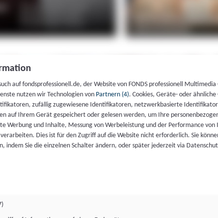
rmation
such auf fondsprofessionell.de, der Website von FONDS professionell Multimedia
ienste nutzen wir Technologien von
Partnern (4)
. Cookies, Geräte- oder ähnliche
entifikatoren, zufällig zugewiesene Identifikatoren, netzwerkbasierte Identifik
en auf Ihrem Gerät gespeichert oder gelesen werden, um Ihre personenbezogen
rte Werbung und Inhalte, Messung von Werbeleistung und der Performance von 
erarbeiten. Dies ist für den Zugriff auf die Website nicht erforderlich. Sie können
, indem Sie die einzelnen Schalter ändern, oder später jederzeit via Datenschu
7)