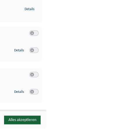
zu Identifikation von Endgeräten anhand automatisch übermittelte
Details
Switch zum Einwilligen bzw. Ablehnen der Kategorie Analyse / 
zu Google Analytics
Details
Switch zum Einwilligen bzw. Ablehnen des Dienstes Google Ana
Switch zum Einwilligen bzw. Ablehnen der Kategorie Sonstige 
zu YouTube
Details
Switch zum Einwilligen bzw. Ablehnen des Dienstes YouTube
Alles akzeptieren