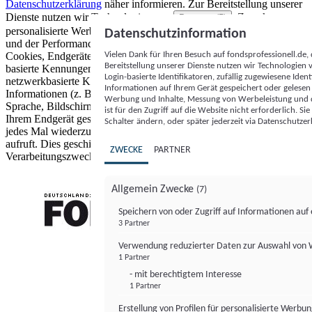
Datenschutzerklärung
näher informieren.
Zur Bereitstellung unserer
Dienste nutzen wir Technologien von
. Zwecke:
Partnern (5)
personalisierte Werbung und Inhalte, Messung von Werbeleistung
Datenschutzinformation
und der Performance von Inhalten sowie Zielgruppenforschung.
Vielen Dank für Ihren Besuch auf fondsprofessionell.de
Cookies, Endgeräte- oder ähnliche Online-Kennungen (z. B. login-
Bereitstellung unserer Dienste nutzen wir Technologien
basierte Kennungen, zufällig generierte Kennungen,
Login-basierte Identifikatoren, zufällig zugewiesene Id
netzwerkbasierte Kennungen) können zusammen mit anderen
Informationen auf Ihrem Gerät gespeichert oder gelese
Informationen (z. B. Browsertyp und Browserinformationen,
Werbung und Inhalte, Messung von Werbeleistung und d
Sprache, Bildschirmgröße, unterstützte Technologien usw.) auf
ist für den Zugriff auf die Website nicht erforderlich. S
Ihrem Endgerät gespeichert oder von dort ausgelesen werden, um es
Schalter ändern, oder später jederzeit via Datenschutzer
jedes Mal wiederzuerkennen, wenn es eine App oder einer Webseite
aufruft. Dies geschieht für einen oder mehrere der hier aufgeführten
ZWECKE
PARTNER
Verarbeitungszwecke.
Allgemein Zwecke
(7)
Speichern von oder Zugriff auf Informationen au
3 Partner
FONDS professionell
Verwendung reduzierter Daten zur Auswahl von
1 Partner
- mit berechtigtem Interesse
1 Partner
Erstellung von Profilen für personalisierte Werbu