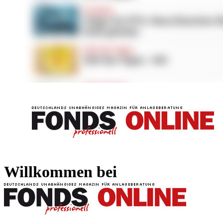
FONDS professionell
FONDS professi
Willkommen bei