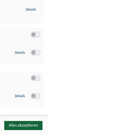
zu Identifikation von Endgeräten anhand automatisch übermittelte
Details
Switch zum Einwilligen bzw. Ablehnen der Kategorie Analyse / 
zu Google Analytics
Details
Switch zum Einwilligen bzw. Ablehnen des Dienstes Google Ana
Switch zum Einwilligen bzw. Ablehnen der Kategorie Sonstige 
zu YouTube
Details
Switch zum Einwilligen bzw. Ablehnen des Dienstes YouTube
Alles akzeptieren