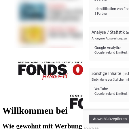
Identifikation von E
3 Partner
Analyse / Statistik
(n
Anonyme Auswertung zur 
Google Analytics
Google Ireland Limited, 
Sonstige Inhalte
(nic
Einbindung zusätzlicher I
FONDS professionell
YouTube
Google Ireland Limited, 
FONDS profess
Willkommen bei
Auswahl akzeptieren
Wie gewohnt mit Werbung lesen