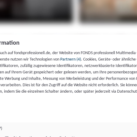
rmation
such auf fondsprofessionell.de, der Website von FONDS professionell Multimedia
ienste nutzen wir Technologien von
Partnern (4)
. Cookies, Geräte- oder ähnliche
entifikatoren, zufällig zugewiesene Identifikatoren, netzwerkbasierte Identifik
en auf Ihrem Gerät gespeichert oder gelesen werden, um Ihre personenbezogen
rte Werbung und Inhalte, Messung von Werbeleistung und der Performance von 
erarbeiten. Dies ist für den Zugriff auf die Website nicht erforderlich. Sie können
, indem Sie die einzelnen Schalter ändern, oder später jederzeit via Datenschu
7)