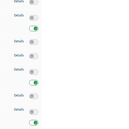
zu Speichern von oder Zugriff auf Informationen auf einem Endgerät
Details
Switch zum Einwilligen bzw. Ablehnen des Dienstes Speichern 
zu Verwendung reduzierter Daten zur Auswahl von Werbeanzeigen
Details
Switch zum Einwilligen bzw. Ablehnen des Dienstes Verwend
Switch zum Einwilligen bzw. Ablehnen des Dienstes Verwendu
zu Erstellung von Profilen für personalisierte Werbung
Details
Switch zum Einwilligen bzw. Ablehnen des Dienstes Erstellung 
zu Verwendung von Profilen zur Auswahl personalisierter Werbung
Details
Switch zum Einwilligen bzw. Ablehnen des Dienstes Verwendun
zu Messung der Werbeleistung
Details
Switch zum Einwilligen bzw. Ablehnen des Dienstes Messung 
Switch zum Einwilligen bzw. Ablehnen des Dienstes Messung d
zu Messung der Performance von Inhalten
Details
Switch zum Einwilligen bzw. Ablehnen des Dienstes Messung 
zu Analyse von Zielgruppen durch Statistiken oder Kombinationen von Dat
Details
Switch zum Einwilligen bzw. Ablehnen des Dienstes Analyse v
Switch zum Einwilligen bzw. Ablehnen des Dienstes Analyse v