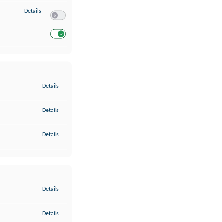
zu Entwicklung und Verbesserung der Angebote
Details
Switch zum Einwilligen bzw. Ablehnen des Dienstes Entwickl
Switch zum Einwilligen bzw. Ablehnen des Dienstes Entwicklu
zu Gewährleistung der Sicherheit, Verhinderung und Aufdeckung v
Details
zu Bereitstellung und Anzeige von Werbung und Inhalten
Details
zu Ihre Entscheidungen zum Datenschutz speichern und übermittel
Details
zu Abgleichung und Kombination von Daten aus unterschiedlichen 
Details
zu Verknüpfung verschiedener Endgeräte
Details