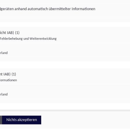
ndgeräten anhand automatisch übermittelter Informationen
icht IAB)
(1)
Fehlerbehebung und Weiterentwicklung
Irland
Impressum
Datenschutzerklärung
Datenschutzeinstellungen
ht IAB)
(1)
nformationen
Irland
ionell
Nichts akzeptieren